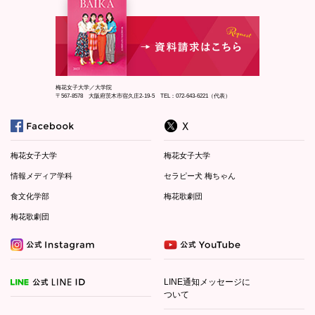
梅花女子大学／大学院
〒567-8578 大阪府茨木市宿久庄2-19-5 TEL：072-643-6221（代表）
梅花女子大学
梅花女子大学
情報メディア学科
セラピー犬 梅ちゃん
食文化学部
梅花歌劇団
梅花歌劇団
LINE通知メッセージに
ついて