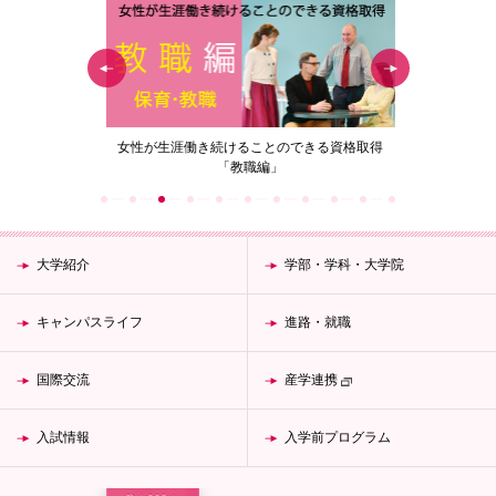
の花」
女性が生涯働き続けることのできる資格取得
梅花女子
「教職編」
大学紹介
学部・学科・大学院
キャンパスライフ
進路・就職
国際交流
産学連携
入試情報
入学前プログラム