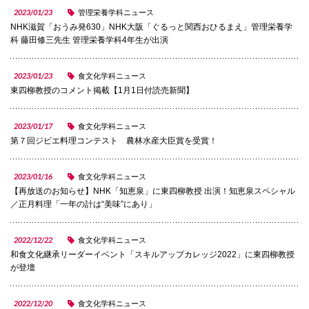
2023/01/23
管理栄養学科ニュース
国際交流
NHK滋賀「おうみ発630」NHK大阪「ぐるっと関西おひるまえ」管理栄養学
科 藤田修三先生 管理栄養学科4年生が出演
産学連携
2023/01/23
食文化学科ニュース
東四柳教授のコメント掲載【1月1日付読売新聞】
入試情報
2023/01/17
食文化学科ニュース
第７回ジビエ料理コンテスト 農林水産大臣賞を受賞！
交通アクセス
2023/01/16
食文化学科ニュース
【再放送のお知らせ】NHK「知恵泉」に東四柳教授 出演！知恵泉スペシャル
／正月料理「一年の計は“美味”にあり」
代表
2022/12/22
072-643-6221
食文化学科ニュース
和食文化継承リーダーイベント「スキルアップカレッジ2022」に東四柳教授
が登壇
2022/12/20
入試広報部
食文化学科ニュース