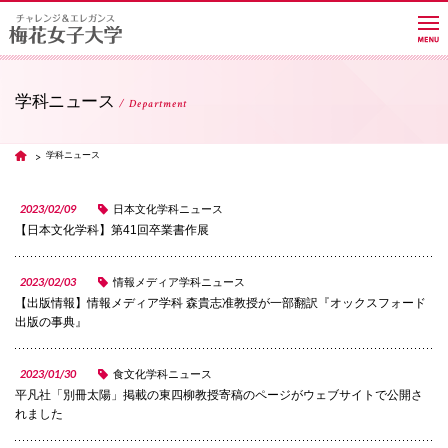
学科ニュース
Department
大学紹介
学科ニュース
TOP
学部・学科・大学院
2023/02/09
日本文化学科ニュース
【日本文化学科】第41回卒業書作展
教員紹介サイト
2023/02/03
情報メディア学科ニュース
【出版情報】情報メディア学科 森貴志准教授が一部翻訳『オックスフォード
出版の事典』
キャンパスライフ
2023/01/30
食文化学科ニュース
平凡社「別冊太陽」掲載の東四柳教授寄稿のページがウェブサイトで公開さ
進路・就職
れました