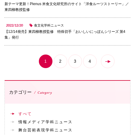
072-643-6566
新テーマ更新！Plenus 米食文化研究所のサイト「洋食ルーツストーリー」／
東四柳教授監修
2022/12/20
食文化学科ニュース
【12/14発売】東四柳教授監修 特殊切手「おいしいにっぽんシリーズ 第4
集」発行
1
2
3
4
お問い合わせ
交通アクセス
サイトマップ
English
BCCS
梅花メール
入学前プログラム
カテゴリー
Category
すべて
情報メディア学科ニュース
舞台芸術表現学科ニュース