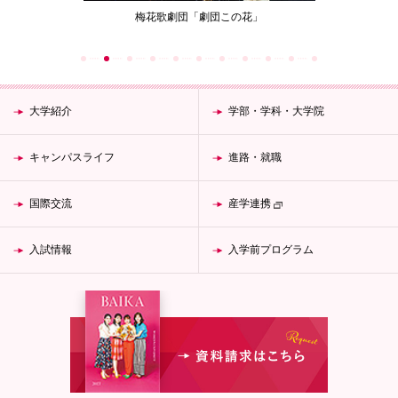
ジェクト
梅花歌劇団「劇団この花」
女性が生涯働
大学紹介
学部・学科・大学院
キャンパスライフ
進路・就職
国際交流
産学連携
入試情報
入学前プログラム