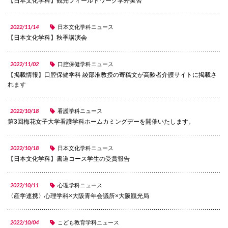
【日本文化学科】観光フィールドワーク学外実習
国際交流
2022/11/14
日本文化学科ニュース
【日本文化学科】秋季講演会
産学連携
2022/11/02
口腔保健学科ニュース
​【掲載情報】口腔保健学科 綾部准教授の寄稿文が高齢者介護サイトに掲載さ
れます
入試情報
2022/10/18
看護学科ニュース
第3回梅花女子大学看護学科ホームカミングデーを開催いたします。
交通アクセス
2022/10/18
日本文化学科ニュース
【日本文化学科】書道コース学生の受賞報告
代表
072-643-6221
2022/10/11
心理学科ニュース
〈産学連携〉心理学科×大阪青年会議所×大阪観光局
2022/10/04
こども教育学科ニュース
入試広報部