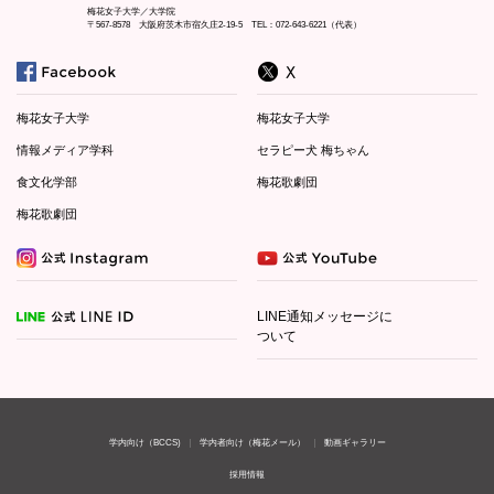
梅花女子大学／大学院
〒567-8578 大阪府茨木市宿久庄2-19-5 TEL：072-643-6221（代表）
梅花女子大学
梅花女子大学
情報メディア学科
セラピー犬 梅ちゃん
食文化学部
梅花歌劇団
梅花歌劇団
LINE通知メッセージに
ついて
学内向け（BCCS)
学内者向け（梅花メール）
動画ギャラリー
採用情報