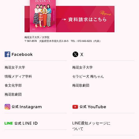
梅花女子大学／大学院
〒567-8578 大阪府茨木市宿久庄2-19-5 TEL：072-643-6221（代表）
梅花女子大学
梅花女子大学
情報メディア学科
セラピー犬 梅ちゃん
食文化学部
梅花歌劇団
梅花歌劇団
LINE通知メッセージに
ついて