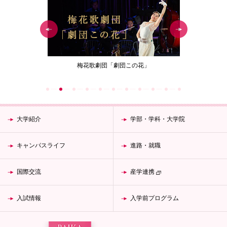
ジェクト
梅花歌劇団「劇団この花」
女性が生涯働
大学紹介
学部・学科・大学院
キャンパスライフ
進路・就職
国際交流
産学連携
入試情報
入学前プログラム