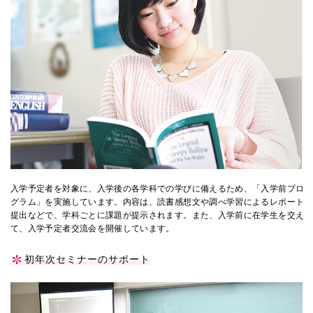
国際交流
産学連携
入試情報
交通アクセス
入学予定者を対象に、入学後の各学科での学びに備えるため、「入学前プロ
グラム」を実施しています。内容は、読書感想文や調べ学習によるレポート
提出などで、学科ごとに課題が提示されます。また、入学前に在学生を交え
て、入学予定者交流会を開催しています。
代表
072-643-6221
初年次セミナーのサポート
入試広報部