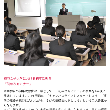
072-643-6566
お問い合わせ
交通アクセス
サイトマップ
English
BCCS
梅花メール
入学前プログラム
梅花女子大学における初年次教育
「初年次セミナー」
本学独自の初年次教育の一環として、「初年次セミナー」の授業を1年次に
開講しています。この授業は、「キャンパスライフをスタートしよう」「将
来の進路を視野に入れながら、学びの基礎固めをしよう」という二大要素か
らなります。
まず、新入生がスムーズに大学の授業や学生生活に入れるよう、周りの環境