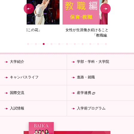
の花」
女性が生涯働き続けることのできる資格取得
梅花女子
「教職編」
大学紹介
学部・学科・大学院
キャンパスライフ
進路・就職
国際交流
産学連携
入試情報
入学前プログラム