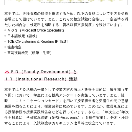
本学では、各種資格の取得を推進するため、以下の資格について学内を受検
会場として設けています。また、これらの検定試験に合格し、一定基準を満
たした場合は、検定料を補助する「資格取得支援制度」を設けています。
ＭＯＳ（Microsoft Office Specialist）
日本語検定（語検）
TOEIC® Listening & Reading IP TEST
秘書検定
書写技能検定（硬筆・毛筆）
ＦＤ（Faculty Development）と
ＩＲ（Institutional Research）活動
本学ではＦＤ活動の一環として授業内容の向上と改善を目的に、毎学期（年
２回）において、学生による授業アンケートを実施しています。また、随
時、「コミュニケーションカード」を用いて授業担当者と受講生の間で意思
疎通を図ることにより、授業改善に努めています。このほか、教員相互によ
る授業参観や授業実践報告会などを行っています。さらに、1年次生と3年次
生を対象に「学修状況調査（GPS-Aeademic）」を毎年実施し、分析・検証
することにより、入試制度やカリキュラム改革等に役立てています。