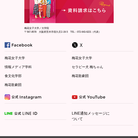
梅花女子大学／大学院
〒567-8578 大阪府茨木市宿久庄2-19-5 TEL：072-643-6221（代表）
梅花女子大学
梅花女子大学
情報メディア学科
セラピー犬 梅ちゃん
食文化学部
梅花歌劇団
梅花歌劇団
LINE通知メッセージに
ついて