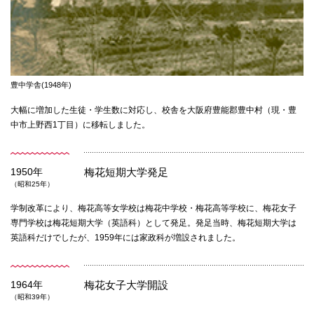
豊中学舎(1948年)
大幅に増加した生徒・学生数に対応し、校舎を大阪府豊能郡豊中村（現・豊
中市上野西1丁目）に移転しました。
1950年
梅花短期大学発足
（昭和25年）
学制改革により、梅花高等女学校は梅花中学校・梅花高等学校に、梅花女子
専門学校は梅花短期大学（英語科）として発足。発足当時、梅花短期大学は
英語科だけでしたが、1959年には家政科が増設されました。
1964年
梅花女子大学開設
（昭和39年）