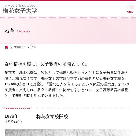
沿革
History
大学紹介
大学紹介
沿革
TOP
学部・学科・大学院
愛の精神を礎に、女子教育の前衛として。
創立者、澤山保羅は、牧師として伝道活動を行うとともに女子教育に生涯を
投じ、梅花女子大学・梅花女子大学短期大学部の前身となる梅花女学校を
教員紹介サイト
1878年(明治11)に創設。「愛なる人を育てる」という保羅の理想は、多くの
支援者に支えられ、教会・教師・生徒が心をひとつに、女子高等教育の前衛
として黎明の時を刻んでいきました。
キャンパスライフ
1878年
梅花女学校開校
（明治11年）
進路・就職