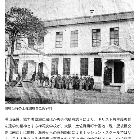
国際交流
産学連携
入試情報
交通アクセス
代表
072-643-6221
開校当時の土佐堀校舎(1879年)
澤山保羅、協力者成瀬仁蔵ほか教会信徒有志らにより、キリスト教主義教育
を建学の精神とする梅花女学校が、大阪・土佐堀裏町十番地（現・肥後橋交
差点南西）に開校。海外からの宣教師団によるミッション・スクールではな
入試広報部
く、日本人教会と生徒費用で運営される国内初の自給学校でした。学校開設