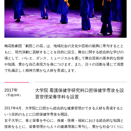
梅花歌劇団「劇団この花」は、地域社会の文化や芸術の振興に寄与するとと
もに、現代演劇に貢献することを目的に設立。舞台に関する総合的な学びの
場として、バレエ、ダンス、ミュージカルを通して舞台芸術の基本的な技術
や知識、豊かな自己表現力を身につけます。また、日々の活動を通じて清楚
で礼儀正しく精神力豊かな人材を育成します。
2017年
大学院 看護保健学研究科口腔保健学専攻を設
（平成29年）
置
管理栄養学科を設置
2017年4月、大学院に口腔から総合的な健康管理ができる人材を育成すると
いう目的のもとに口腔保健学専攻を開設。
女子大学に、食と栄養を中心に、保健・医療・福祉における総合的な知識と
技術をもとに、栄養管理から人々の健康増進に寄与し、豊かな社会づくりに