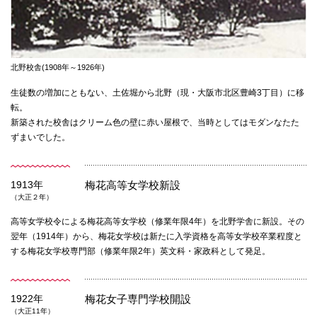
北野校舎(1908年～1926年)
生徒数の増加にともない、土佐堀から北野（現・大阪市北区豊崎3丁目）に移
転。
新築された校舎はクリーム色の壁に赤い屋根で、当時としてはモダンなたた
ずまいでした。
1913年
梅花高等女学校新設
（大正２年）
高等女学校令による梅花高等女学校（修業年限4年）を北野学舎に新設。その
翌年（1914年）から、梅花女学校は新たに入学資格を高等女学校卒業程度と
する梅花女学校専門部（修業年限2年）英文科・家政科として発足。
1922年
梅花女子専門学校開設
（大正11年）