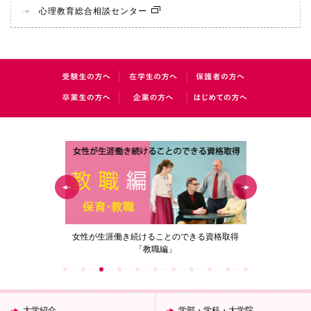
心理教育総合相談センター
の花」
女性が生涯働き続けることのできる資格取得
梅花女子
「教職編」
大学紹介
学部・学科・大学院