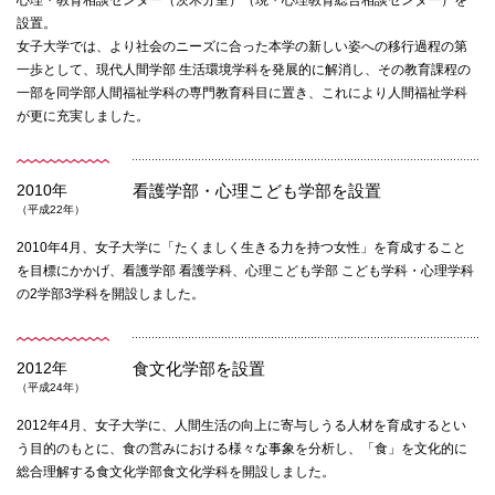
心理・教育相談センター（茨木分室）（現・心理教育総合相談センター）を
設置。
女子大学では、より社会のニーズに合った本学の新しい姿への移行過程の第
一歩として、現代人間学部 生活環境学科を発展的に解消し、その教育課程の
一部を同学部人間福祉学科の専門教育科目に置き、これにより人間福祉学科
が更に充実しました。
2010年
看護学部・心理こども学部を設置
（平成22年）
2010年4月、女子大学に「たくましく生きる力を持つ女性」を育成すること
を目標にかかげ、看護学部 看護学科、心理こども学部 こども学科・心理学科
の2学部3学科を開設しました。
2012年
食文化学部を設置
（平成24年）
2012年4月、女子大学に、人間生活の向上に寄与しうる人材を育成するとい
う目的のもとに、食の営みにおける様々な事象を分析し、「食」を文化的に
総合理解する食文化学部食文化学科を開設しました。