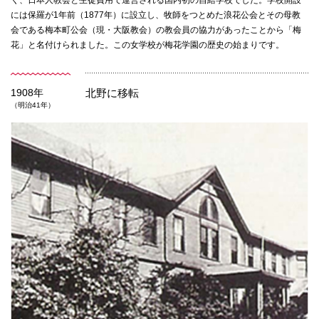
072-643-6566
には保羅が1年前（1877年）に設立し、牧師をつとめた浪花公会とその母教
会である梅本町公会（現・大阪教会）の教会員の協力があったことから「梅
花」と名付けられました。この女学校が梅花学園の歴史の始まりです。
1908年
北野に移転
（明治41年）
お問い合わせ
交通アクセス
サイトマップ
English
BCCS
梅花メール
入学前プログラム