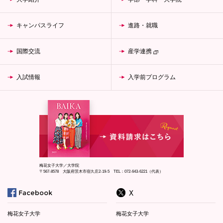
キャンパスライフ
進路・就職
国際交流
産学連携
入試情報
入学前プログラム
梅花女子大学／大学院
〒567-8578 大阪府茨木市宿久庄2-19-5 TEL：072-643-6221（代表）
梅花女子大学
梅花女子大学