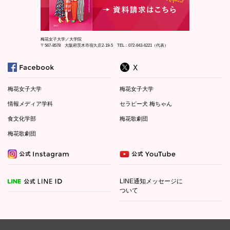
梅花女子大学／大学院
〒567-8578 大阪府茨木市宿久庄2-19-5 TEL：072-643-6221（代表）
梅花女子大学
梅花女子大学
情報メディア学科
セラピー犬 梅ちゃん
食文化学部
梅花歌劇団
梅花歌劇団
LINE通知メッセージに
ついて