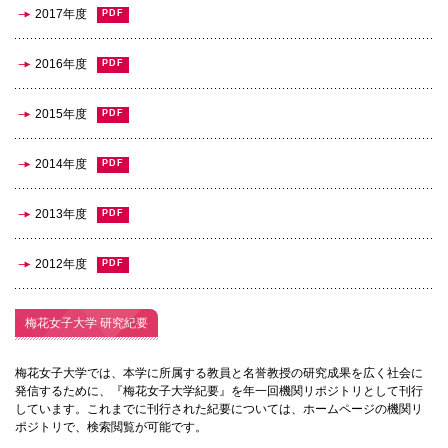
072-643-6566
2017年度
2016年度
2015年度
2014年度
2013年度
お問い合わせ
交通アクセス
サイトマップ
English
2012年度
BCCS
梅花メール
入学前プログラム
梅花女子大学 研究紀要
梅花女子大学では、本学に所属する教員と名誉教授の研究成果を広く社会に
発信するために、『梅花女子大学紀要』を年一回機関リポジトリとして刊行
しています。これまでに刊行された紀要については、ホームページの機関リ
ポジトリで、検索閲覧が可能です。