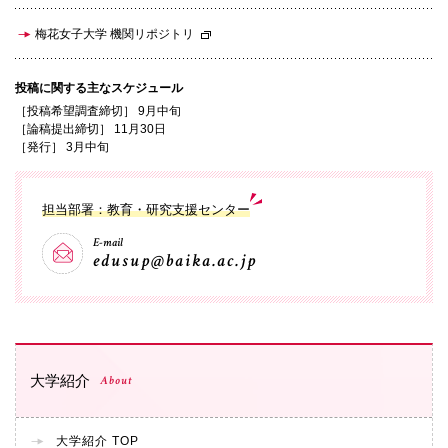
梅花女子大学 機関リポジトリ
投稿に関する主なスケジュール
［投稿希望調査締切］ 9月中旬
［論稿提出締切］ 11月30日
［発行］ 3月中旬
担当部署：教育・研究支援センター
E-mail
edusup@baika.ac.jp
大学紹介
About
大学紹介 TOP