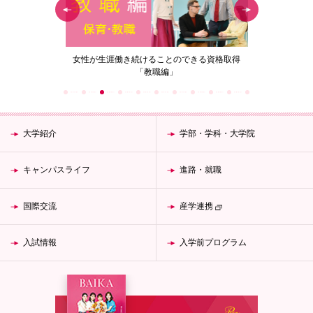
の花」
女性が生涯働き続けることのできる資格取得
梅花女子
「教職編」
大学紹介
学部・学科・大学院
キャンパスライフ
進路・就職
国際交流
産学連携
入試情報
入学前プログラム