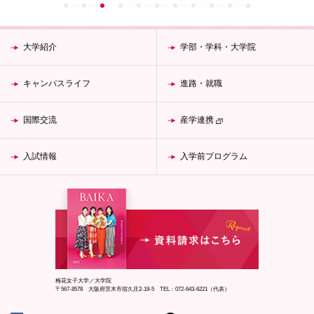
072-643-6566
大学紹介
学部・学科・大学院
キャンパスライフ
進路・就職
国際交流
産学連携
入試情報
入学前プログラム
お問い合わせ
交通アクセス
サイトマップ
English
BCCS
梅花メール
入学前プログラム
梅花女子大学／大学院
〒567-8578 大阪府茨木市宿久庄2-19-5 TEL：072-643-6221（代表）