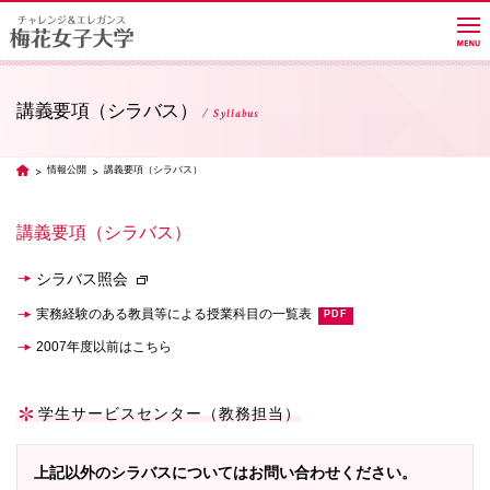
講義要項（シラバス）
Syllabus
大学紹介
情報公開
講義要項（シラバス）
TOP
学部・学科・大学院
講義要項（シラバス）
シラバス照会
教員紹介サイト
実務経験のある教員等による授業科目の一覧表
2007年度以前はこちら
キャンパスライフ
学生サービスセンター（教務担当）
進路・就職
上記以外のシラバスについてはお問い合わせください。