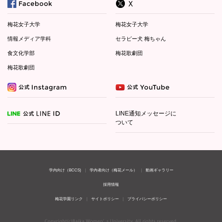
梅花女子大学
梅花女子大学
情報メディア学科
セラピー犬 梅ちゃん
食文化学部
梅花歌劇団
梅花歌劇団
LINE通知メッセージに
ついて
学内向け（BCCS)
学内者向け（梅花メール）
動画ギャラリー
採用情報
梅花学園リンク
サイトポリシー
プライバシーポリシー