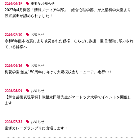
2026/06/19
重要なお知らせ
2027年4月開設「情報メディア学部」「総合心理学部」が文部科学大臣より
国際交流
設置届出が認められました！
産学連携
2026/07/30
お知らせ
令和8年熊本地震により被災された皆様、ならびに救援・復旧活動に尽力され
ている皆様へ
入試情報
2026/04/16
お知らせ
梅花学園 創立150周年に向けて大規模校舎リニューアル進行中！
交通アクセス
2026/08/04
お知らせ
【舞台芸術表現学科】教授永田靖先生がマードック大学でイベントを開催し
代表
ます
072-643-6221
2026/07/31
お知らせ
宝塚カレーグランプリに出場します！
入試広報部