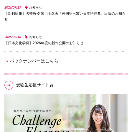
072-643-6566
2026/07/27
お知らせ
【新刊情報】名誉教授 米川明彦著『外国語っぽい日本語辞典』出版のお知ら
せ
2026/07/16
お知らせ
【日本文化学科】2026年度の新作公開のお知らせ
バックナンバーはこちら
お問い合わせ
交通アクセス
サイトマップ
English
BCCS
梅花メール
入学前プログラム
受験生応援サイト