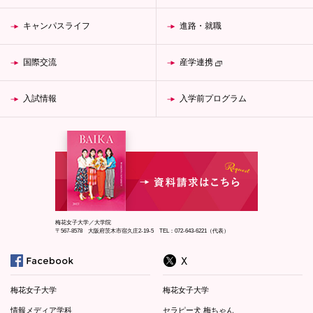
キャンパスライフ
進路・就職
国際交流
産学連携
入試情報
入学前プログラム
梅花女子大学／大学院
〒567-8578 大阪府茨木市宿久庄2-19-5 TEL：072-643-6221（代表）
梅花女子大学
梅花女子大学
情報メディア学科
セラピー犬 梅ちゃん