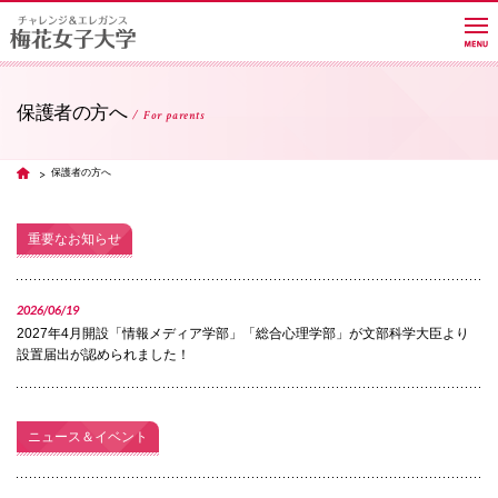
保護者の方へ
For parents
大学紹介
保護者の方へ
TOP
学部・学科・大学院
重要なお知らせ
教員紹介サイト
2026/06/19
2027年4月開設「情報メディア学部」「総合心理学部」が文部科学大臣より
設置届出が認められました！
キャンパスライフ
ニュース＆イベント
進路・就職