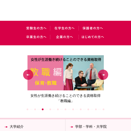
の花」
女性が生涯働き続けることのできる資格取得
梅花女子
「教職編」
大学紹介
学部・学科・大学院