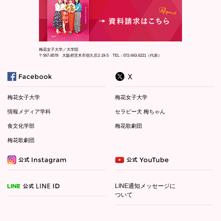
梅花女子大学／大学院
〒567-8578 大阪府茨木市宿久庄2-19-5 TEL：072-643-6221（代表）
梅花女子大学
梅花女子大学
情報メディア学科
セラピー犬 梅ちゃん
食文化学部
梅花歌劇団
梅花歌劇団
LINE通知メッセージに
ついて