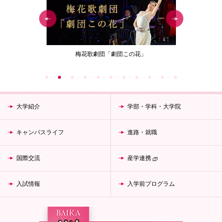
劇団この花」
女性が生涯働き続けることのできる資格取得
「教職編」
大学紹介
学部・学科・大学院
キャンパスライフ
進路・就職
国際交流
産学連携
入試情報
入学前プログラム