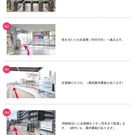
072-643-6566
突き当たりを歩道橋（矢印方向）へ進みます。
お問い合わせ
交通アクセス
サイトマップ
English
歩道橋の入り口。（梅花案内看板があります）
BCCS
梅花メール
入学前プログラム
JR線路沿いに歩道橋をイオン茨木まで直進しま
す。（途中にも、案内看板があります）