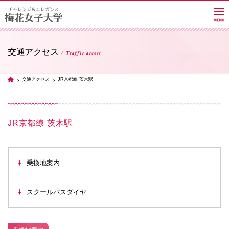
交通アクセス
Traffic access
大学紹介
交通アクセス
JR京都線 茨木駅
TOP
学部・学科・大学院
JR京都線 茨木駅
教員紹介サイト
乗換地案内
キャンパスライフ
スクールバスダイヤ
進路・就職