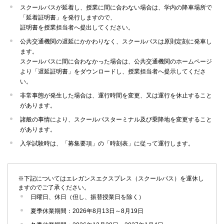
スクールバスが延着し、授業に間に合わない場合は、学内の降車場所で
「延着証明書」を発行しますので、
証明書を授業担当者へ提出してください。
公共交通機関の遅延にかかわりなく、スクールバスは原則定刻に発車し
ます。
スクールバスに間に合わなかった場合は、公共交通機関のホームページ
より「遅延証明書」をダウンロードし、授業担当者へ提示してくださ
い。
非常事態が発生した場合は、運行時間を変更、又は運行を休止すること
があります。
諸般の事情により、スクールバスターミナル及び乗降地を変更すること
があります。
入学試験時は、「募集要項」の「時刻表」に従って運行します。
※下記についてはエレガンスエクスプレス（スクールバス）を運休し
ますのでご了承ください。
日曜日、休日（但し、振替授業日を除く）
夏季休業期間：2026年8月13日～8月19日