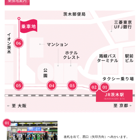
乗換地案内
国際交流
産学連携
入試情報
交通アクセス
代表
072-643-6221
改札を出て、西口（矢印方向）へ向かいます。
入試広報部