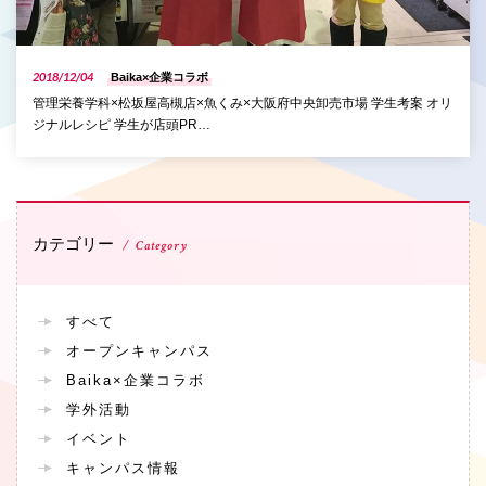
2018/12/04
Baika×企業コラボ
管理栄養学科×松坂屋高槻店×魚くみ×大阪府中央卸売市場 学生考案 オリ
ジナルレシピ 学生が店頭PR…
カテゴリー
Category
すべて
オープンキャンパス
Baika×企業コラボ
学外活動
イベント
キャンパス情報