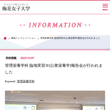
大学紹介
梅花インフォメーション
管理栄養学科 臨地実習Ⅲ(公衆栄養学)報告会が行われました
TOP
学部・学科・大学院
2022/11/07
学科情報
管理栄養学科 臨地実習Ⅲ(公衆栄養学)報告会が行われま
教員紹介サイト
した
Keyword :
管理栄養学科
キャンパスライフ
PH
進路・就職