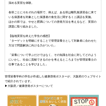
深める実習を体験。
072-643-6566
各班ごとにそれぞれの場所で、例えば、ある班は離乳食講習会に来て
いる保護者を対象とした保護者の食生活に関するミニ講話を実施。
ほかの班では、やせと肥満についての啓発方法を考えるなど、実習の
課題に取り組みました。
【臨地実習を終えた学生の感想】
「ターゲットを明確にすることで管理栄養士として対象者に合わせた
方法で問題解決に向ける力がついた」
「栄養について学ぶだけではなく、その知識を社会に対してどのよう
お問い合わせ
交通アクセス
サイトマップ
English
にいかし、社会に貢献できるのかを考えるところまでが管理栄養士の
仕事であることを学びました」
BCCS
梅花メール
入学前プログラム
管理栄養学科の学生が作成した健康啓発ポスターが、大阪府のウェブサイト
で紹介されています。
▶大阪府／健康啓発ポスターについて
PH