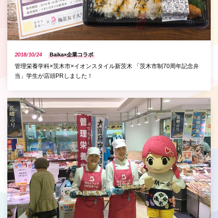
2018/10/24
Baika×企業コラボ
管理栄養学科×茨木市×イオンスタイル新茨木 「茨木市制70周年記念弁
当」学生が店頭PRしました！
P