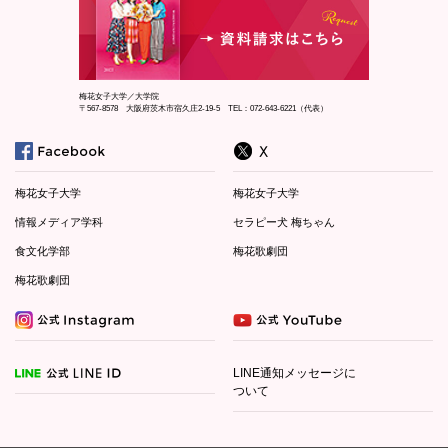
梅花女子大学／大学院
〒567-8578 大阪府茨木市宿久庄2-19-5 TEL：072-643-6221（代表）
梅花女子大学
梅花女子大学
情報メディア学科
セラピー犬 梅ちゃん
食文化学部
梅花歌劇団
梅花歌劇団
LINE通知メッセージに
ついて