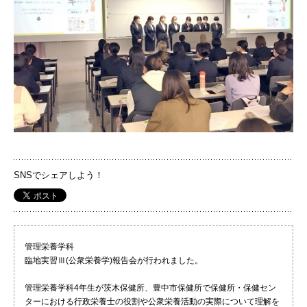
国際交流
産学連携
入試情報
交通アクセス
SNSでシェアしよう！
代表
072-643-6221
管理栄養学科
臨地実習Ⅲ(公衆栄養学)報告会が行われました。
管理栄養学科4年生が茨木保健所、豊中市保健所で保健所・保健セン
ターにおける行政栄養士の役割や公衆栄養活動の実際について理解を
入試広報部