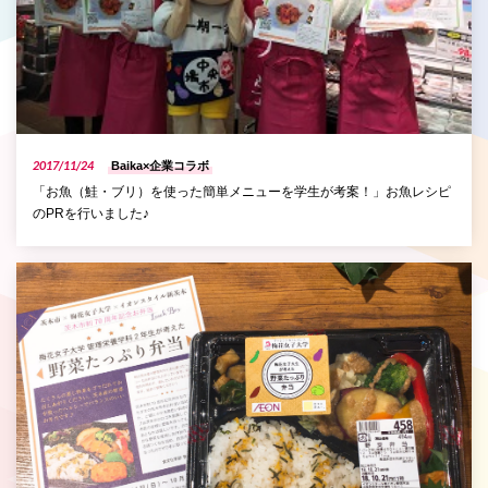
2017/11/24
Baika×企業コラボ
「お魚（鮭・ブリ）を使った簡単メニューを学生が考案！」お魚レシピ
のPRを行いました♪
P