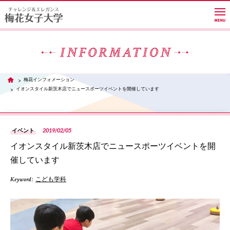
大学紹介
梅花インフォメーション
TOP
イオンスタイル新茨木店でニュースポーツイベントを開催しています
学部・学科・大学院
2019/02/05
イベント
教員紹介サイト
イオンスタイル新茨木店でニュースポーツイベントを開
催しています
キャンパスライフ
Keyword :
こども学科
PH
進路・就職