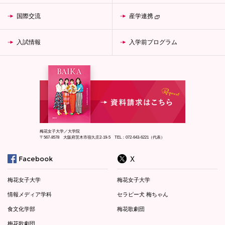
国際交流
産学連携
入試情報
入学前プログラム
梅花女子大学／大学院
〒567-8578 大阪府茨木市宿久庄2-19-5 TEL：072-643-6221（代表）
梅花女子大学
梅花女子大学
情報メディア学科
セラピー犬 梅ちゃん
食文化学部
梅花歌劇団
梅花歌劇団