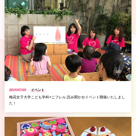
2019/07/05
イベント
梅花女子大学こども学科×ニフレル 読み聞かせイベント開催いたしまし
た！
P