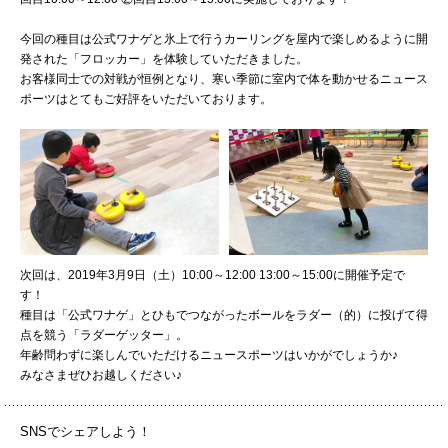
072-643-6566
今回の種目は公式ワナゲと氷上で行うカーリングを屋内で楽しめるように開
発された「フロッカー」を体験していただきました。
お客様同士での対戦が恒例となり、寒い季節に室内で体を動かせるニュース
ポーツはとてもご好評をいただいております。
PHOTO
PH
お問い合わせ
交通アクセス
サイトマップ
English
次回は、2019年3月9日（土）10:00～12:00 13:00～15:00に開催予定で
BCCS
梅花メール
入学前プログラム
す！
種目は「公式ワナゲ」とひもでつながったボールをラダー（的）に投げて得
点を競う「ラダーゲッター」。
年齢問わずに楽しんでいただけるニュースポーツはいかがでしょうか♪
みなさまぜひお越しください♪
SNSでシェアしよう！