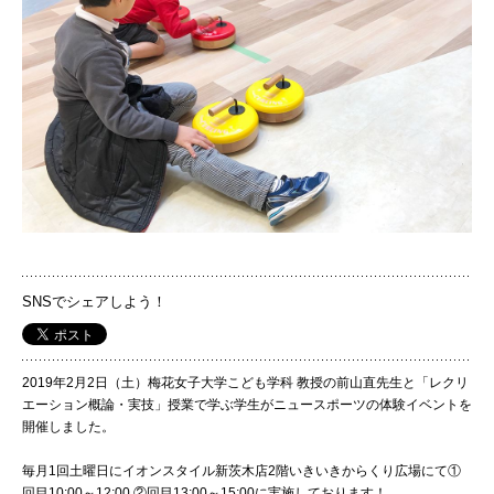
国際交流
産学連携
入試情報
交通アクセス
SNSでシェアしよう！
代表
2019年2月2日（土）梅花女子大学こども学科 教授の前山直先生と「レクリ
072-643-6221
エーション概論・実技」授業で学ぶ学生がニュースポーツの体験イベントを
開催しました。
毎月1回土曜日にイオンスタイル新茨木店2階いきいきからくり広場にて①
入試広報部
回目10:00～12:00 ②回目13:00～15:00に実施しております！