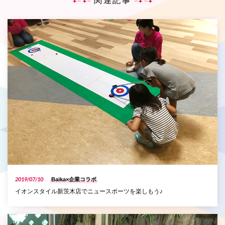
関連記事
P
2019/07/10
Baika×企業コラボ
イオンスタイル新茨木店でニュースポーツを楽しもう♪
P