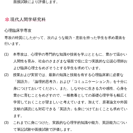
面接試験により評価します。
現代人間学研究科
心理臨床学専攻
専攻の特質にしたがって、次のような能力・意欲を持った学生を求め選抜を
行います。
(1)
本専攻は、心理学の専門的な知識や技術を学ぶとともに、豊かで温かい
人間性を育み、社会のさまざまな場面で役に立つ実践的な公認心理師お
よび臨床心理士をめざそうとする学生を求めています。
(2)
授業および実習では、最新の知識と技能を有する心理臨床家に必要な
「国語力」「論理的思考力」および「コミュニケーション力」を十分に
身につけておいてください。また、しなやかに生きる力や感性、心身を
豊かに育むことをめざすので、一般教養としての基礎心理学等も幅広く
学習しておくことが望ましいと考えています。加えて、原著論文や外国
文献の講読にも対応できる「英語力」を身につけておくことも求めてい
ます。
(3)
これまでに身につけた、実践的な心理学的知識や能力、英語能力につい
て筆記試験や面接試験で評価します。