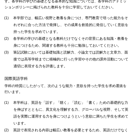
す。各学科の学びの基礎となる基本的な知識については、各学科のアドミッ
072-643-6566
ションポリシーに掲げられた教科を十分に学習しておいてください。
(1)
本学部では、幅広い視野と教養を身につけ、専門教育で培った能力をそ
れぞれに合った方法で発揮し、その成果を創造的に発信していく意欲を
持った学生を求めています。
(2)
各学科の学びの基礎となる教科だけでなくその背景にある知識・教養を
身につけるため、関連する教科も十分に勉強しておいてください。
(3)
筆記試験においては基礎知識と読解力、小論文では読解力と文章力、面
接では高等学校までに積極的に行った学習やその他の課外活動について
適切に表現する力を評価します。
お問い合わせ
交通アクセス
サイトマップ
English
国際英語学科
BCCS
梅花メール
入学前プログラム
学科の特質にしたがって、次のような能力・意欲を持った学生を求め選抜を
行います。
(1)
本学科は、英語を「話す」「聴く」「読む」「書く」ための基礎的な力
を伸ばすとともに、異文化を理解する力、グローバルな視野、そして英
語を実際に運用する力を身につけようという意欲に満ちた学生を求めて
います。
(2)
英語で表現される内容は幅広い教養を必要とするため、英語だけでなく