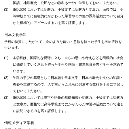
国語、地理歴史、公民などの教科も十分に学習しておいてください。
(3)
筆記試験においては読解力、小論文では読解力と文章力、面接では、高
等学校までに積極的にかかわった学習やその他の課外活動について自分
から積極的にアピールする力を高く評価します。
日本文化学科
学科の特質にしたがって、次のような能力・意欲を持った学生を求め選抜を
行います。
(1)
本学科は、国際的な視野に立ち、自らの思いや考えなどを積極的に社会
に発信していく意欲を持った学生や国語・書道教育を志す学生を求めて
います。
(2)
学科の学びの基礎として日本語や日本文学、日本の歴史や文化の知識・
教養を重視するので、入学前からこれらに関連する教科を十分に学習し
ておいてください。
(3)
筆記試験においては漢字や語彙の基礎知識や読解力、小論文では読解力
と文章力、面接では高等学校までにかかわった学習や活動について適切
に説明できる力を高く評価します。
情報メディア学科