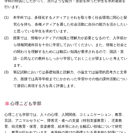
学科の特質にしたがって、次のような能力・意欲を持った学生を求め選抜を
行います。
(1)
本学科では、多様化するメディアとそれを取り巻く社会環境に関心と探
究心を持ち、各種メディアを通した社会活動に自分の能力を活かしたい
と思っている学生を求めています。
(2)
授業では、情報やメディアの知識と理解力が必要となるので、入学前か
ら情報関連科目を十分に学習しておいてください。また、情報と社会と
の関わりを理解するためには幅広い知識が要求されるので、国語・英
語・公民などの教科もしっかり学習しておくことが望ましいと考えてい
ます。
(3)
筆記試験においては基礎知識と読解力、小論文では論理的思考力と文章
力、面接では高等学校までにかかわった学習やその他の課外活動につい
て適切に表現する力を高く評価します。
心理こども学部
心理こども学部では、人々の心理、人間関係、コミュニケーション、教育、
言語、アニマルセラピー、障害児・者への支援（特別支援教育）、児童教
育、幼児教育・保育、音楽療育、絵本等にわたる幅広い領域について研究
し、教育が行われています。各学科の学びの基礎となる基本的な知識につい