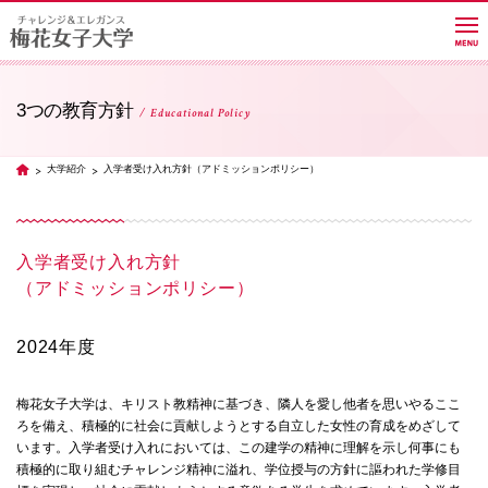
3つの教育方針
Educational Policy
大学紹介
大学紹介
入学者受け入れ方針（アドミッションポリシー）
TOP
学部・学科・大学院
入学者受け入れ方針
（アドミッションポリシー）
教員紹介サイト
2024年度
キャンパスライフ
梅花女子大学は、キリスト教精神に基づき、隣人を愛し他者を思いやるここ
ろを備え、積極的に社会に貢献しようとする自立した女性の育成をめざして
います。入学者受け入れにおいては、この建学の精神に理解を示し何事にも
進路・就職
積極的に取り組むチャレンジ精神に溢れ、学位授与の方針に謳われた学修目