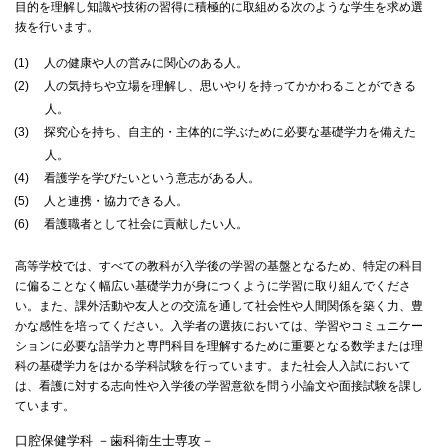
目的を理解し知識や技術の習得に積極的に取組める次のような学生を求め選
抜を行います。
(1)
人の健康や人の営みに関心のある人。
(2)
人の気持ちや立場を理解し、思いやりを持ってかかわることができる
人。
(3)
探究心を持ち、自主的・主体的に学ぶために必要な基礎学力を備えた
人。
(4)
看護学を学びたいという意志がある人。
(5)
人と連携・協力できる人。
(6)
看護職者として社会に貢献したい人。
高等学校では、すべての教科が入学後の学習の基盤となるため、特定の科目
に偏ることなく幅広い基礎学力が身につくように学習に取り組んでくださ
い。また、課外活動や友人との交流を通して社会性や人間関係を築く力、豊
かな感性を培ってください。入学者の選抜においては、学習やコミュニケー
ションに必要な語学力と専門科目を理解するために重要となる数学または理
科の基礎学力をはかる学科試験を行っています。また社会人入試において
は、看護に対する志向性や入学後の学習意欲を問う小論文や面接試験を課し
ています。
口腔保健学科 －歯科衛生士専攻－