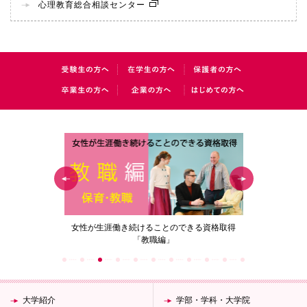
心理教育総合相談センター
の花」
女性が生涯働き続けることのできる資格取得
梅花女子
「教職編」
大学紹介
学部・学科・大学院