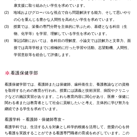
康支援に取り組みたい学生を求めています。
(2)
地域およびグローバルな視点で自ら問題解決する能力、そして思いやり
の心を重んじる豊かな人間性を高めたい学生を求めています。
(3)
授業では、栄養の専門分野を主体的に学ぶため、基礎となる科目（生
物、化学等）を学習、理解している学生を求めています。
(4)
筆記試験においては、各科目の理解度、小論文では読解力と文章力、面
接では高等学校までに積極的に行った学習や活動、志望動機、人間性、
学習意欲等を総合して評価します。
看護保健学部
看護保健学部では、看護師または保健師、歯科衛生士、養護教諭などの資格
を取得するための教育が行われ、授業には講義と技術演習、病院やクリニッ
クなどの施設実習があります。これら教育内容に関心があり、医療・保健に
関わる者または教育者として社会に貢献したいと考え、主体的に学び努力を
継続できる学生を求めています。
看護学科 －看護師・保健師専攻－
看護学科では、生活する人を対象とし科学的根拠を活用して、慈愛の心を持
ち看護を実践することができる看護専門職者の育成をめざしています。この