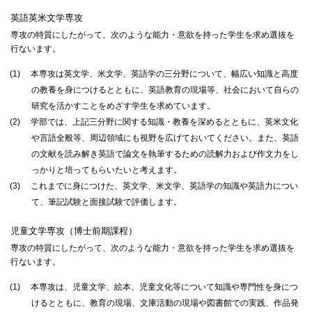
英語英米文学専攻
専攻の特質にしたがって、次のような能力・意欲を持った学生を求め選抜を
行ないます。
(1)
本専攻は英文学、米文学、英語学の三分野について、幅広い知識と高度
の教養を身につけるとともに、英語教育の現場等、社会において自らの
研究を活かすことをめざす学生を求めています。
(2)
学部では、上記三分野に関する知識・教養を深めるとともに、英米文化
や言語全般等、周辺領域にも視野を広げておいてください。また、英語
の文献を読み解き英語で論文を執筆するための読解力および作文力をし
っかりと培ってもらいたいと考えます。
(3)
これまでに身につけた、英文学、米文学、英語学の知識や英語力につい
て、筆記試験と面接試験で評価します。
児童文学専攻（博士前期課程）
専攻の特質にしたがって、次のような能力・意欲を持った学生を求め選抜を
行ないます。
(1)
本専攻は、児童文学、絵本、児童文化等について知識や専門性を身につ
けるとともに、教育の現場、文庫活動の現場や図書館での実践、作品発