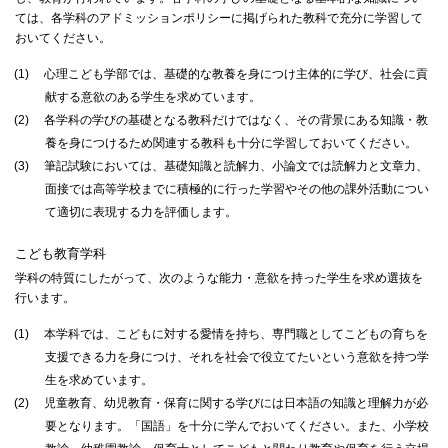
ては、各学科のアドミッションポリシーに掲げられた教科で充分に学習して
おいてください。
(1)
心理こども学部では、基礎的な教養を身につけ主体的に学び、社会に貢
献する意欲のある学生を求めています。
(2)
各学科の学びの基礎となる教科だけではなく、その背景にある知識・教
養を身につけるため関連する教科も十分に学習しておいてください。
(3)
筆記試験においては、基礎知識と読解力、小論文では読解力と文章力、
面接では高等学校までに積極的に行った学習やその他の課外活動につい
て適切に表現する力を評価します。
こども教育学科
学科の特質にしたがって、次のような能力・意欲を持った学生を求め選抜を
行います。
(1)
本学科では、こどもに対する愛情を持ち、専門職としてこどもの育ちを
支援できる力を身につけ、それを社会で役立てたいという意欲を持つ学
生を求めています。
(2)
児童教育、幼児教育・保育に関する学びには日本語の知識と理解力が必
要となります。「国語」を十分に学んでおいてください。また、小学校