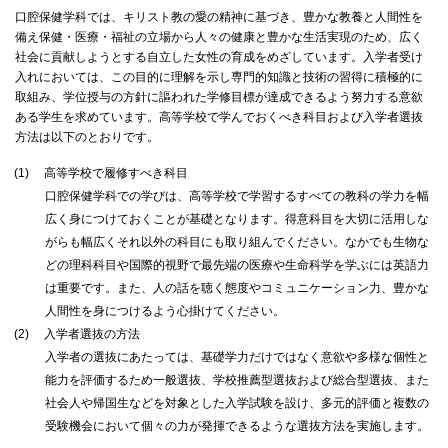
口腔保健学科では、キリスト教の愛の精神に基づき、豊かな教養と人間性を
備え保健・医療・福祉の立場から人々の健康と豊かな生活実現のため、広く
社会に貢献しようとする自立した女性の育成をめざしています。入学者受け
入れにおいては、この目的に理解を示し専門的知識と技術の習得に積極的に
取組み、学位授与の方針に謳われた学修目標が達成できるよう努力する意欲
ある学生を求めています。高等学校で学んでおくべき科目および入学者選抜
方法は以下のとおりです。
(1)
高等学校で履修すべき科目
口腔保健学科での学びは、高等学校で学習するすべての教科の学力を幅
広く身につけておくことが基礎となります。得意科目を大切に活用しな
がらも幅広くそれ以外の科目にも取り組んでください。なかでも生物な
どの理科科目や国際的視野で最先端の医療や生命科学を学ぶには英語力
は重要です。また、人の話を聴く態度やコミュニケーション力、豊かな
人間性を身につけるよう心掛けてください。
(2)
入学者選抜の方法
入学者の選抜にあたっては、基礎学力だけではなく意欲や多様な個性と
能力を評価するため一般選抜、学校推薦型選抜および総合型選抜、また
社会人や帰国生などを対象とした入学試験を設け、多元的評価と複数の
受験機会において個々の力が発揮できるような選抜方法を実施します。