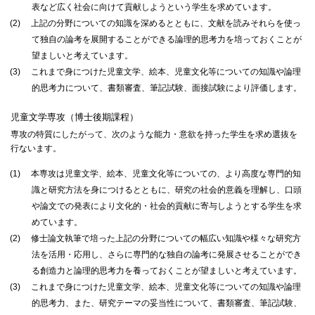
表など広く社会に向けて貢献しようという学生を求めています。
(2)
上記の分野についての知識を深めるとともに、文献を読みそれらを使っ
て独自の論考を展開することができる論理的思考力を培っておくことが
望ましいと考えています。
(3)
これまで身につけた児童文学、絵本、児童文化等についての知識や論理
的思考力について、書類審査、筆記試験、面接試験により評価します。
児童文学専攻（博士後期課程）
専攻の特質にしたがって、次のような能力・意欲を持った学生を求め選抜を
行ないます。
(1)
本専攻は児童文学、絵本、児童文化等についての、より高度な専門的知
識と研究方法を身につけるとともに、研究の社会的意義を理解し、口頭
や論文での発表により文化的・社会的貢献に寄与しようとする学生を求
めています。
(2)
修士論文執筆で培った上記の分野についての幅広い知識や様々な研究方
法を活用・応用し、さらに専門的な独自の論考に発展させることができ
る創造力と論理的思考力を養っておくことが望ましいと考えています。
(3)
これまで身につけた児童文学、絵本、児童文化等についての知識や論理
的思考力、また、研究テーマの妥当性について、書類審査、筆記試験、