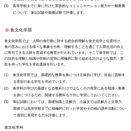
(3)
高等学校までに身に付けた実践的なコミュニケーション能力や一般教養
について、筆記試験や面接試験で評価します。
食文化学部
食文化学部では、人間の食行動に対する総合的理解を食文化学と位置付け、
食の営みにおける様々な事象を分析・理解することを通じて人間生活の向上
に寄与できる人材を育成する教育が行われています。そこで各学科では、こ
の目的を理解し知識や技術の習得に積極的に取り組める次のような能力・意
欲を持った学生を求め選抜を行います。
(1)
食文化学部では、基礎的な教養を身につけ主体的に学び、社会に貢献す
る意欲のある学生を求めています。
(2)
各学科の学びの基礎となる教科だけではなくその背景にある知識・教養
を身につけるため、関連する教科も十分に学習しておいてください。
(3)
筆記試験においては、基礎知識と読解力、小論文では読解力と文章力、
面接では高等学校までに積極的に行った学習やその他の課外活動につい
て適切に表現する力を評価します。
食文化学科