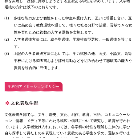
標を実現し、社会に貢献しようとする意欲ある学生を求めています。入学者
選抜の方針は以下のとおりです。
国際交流
(1)
多様な能力および個性をもった学生を受け入れ、互いに尊重し合い、互
いに高め合う教育環境を通して、様々な社会分野で活躍、貢献できる女
性を育むために複数の入学者選抜を実施します。
産学連携
(2)
入学者選抜方法には、総合型選抜、学校推薦型選抜、一般選抜を設けま
す。
(3)
上記の入学者選抜方法においては、学力試験の他、面接、小論文、高等
入試情報
学校における調査書および課外活動などを組み合わせて志願者の能力や
資質を総合的に評価します。
交通アクセス
学科別アドミッションポリシー
代表
文化表現学部
072-643-6221
文化表現学部では、文学、歴史、文化、創作、教育、言語、コミュニケーシ
ョン、情報、メディア等にわたる幅広い領域について研究し、教育が行われ
ています。入学者受け入れにおいては、各学科の特性を理解し主体的に学び
自ら探求して得たものを表現していく意欲のある学生を求め、選抜を行いま
入試広報部