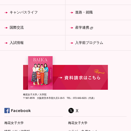
キャンパスライフ
進路・就職
国際交流
産学連携
入試情報
入学前プログラム
梅花女子大学／大学院
〒567-8578 大阪府茨木市宿久庄2-19-5 TEL：072-643-6221（代表）
梅花女子大学
梅花女子大学