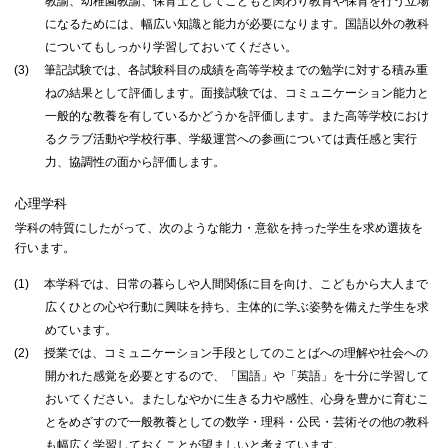
教諭、幼稚園教諭、保育士としてこどもと関わり教育や保育を行う立場
になるためには、幅広い知識と能力が必要になります。国語以外の教科
についてもしっかり学習しておいてください。
(3)
筆記試験では、各試験科目の成績を高等学校までの勉学に対する積み重
ねの結果として評価します。面接試験では、コミュニケーション能力と
一般的な教養を有しているかどうかを評価します。また高等学校におけ
るクラブ活動や学校行事、学級運営への参画については責任感と実行
力、協調性の面から評価します。
心理学科
学科の特質にしたがって、次のような能力・意欲を持った学生を求め選抜を
行います。
(1)
本学科では、日常の暮らしや人間関係に目を向け、こどもから大人まで
広くひとの心や行動に興味を持ち、主体的に学ぶ姿勢を備えた学生を求
めています。
(2)
授業では、コミュニケーション手段としてのことばへの理解や社会への
開かれた感覚を必要とするので、「国語」や「英語」を十分に学習して
おいてください。またしなやかに生きる力や感性、心身を豊かに育むこ
とをめざすので一般教養としての数学・理科・公民・芸術その他の教科
も幅広く学習しておくことが望ましいと考えています。