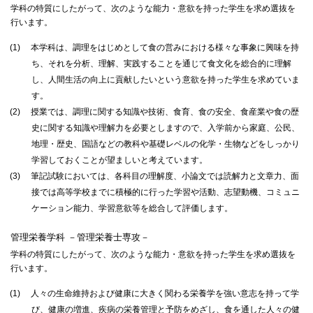
学科の特質にしたがって、次のような能力・意欲を持った学生を求め選抜を
行います。
(1)
本学科は、調理をはじめとして食の営みにおける様々な事象に興味を持
ち、それを分析、理解、実践することを通じて食文化を総合的に理解
し、人間生活の向上に貢献したいという意欲を持った学生を求めていま
す。
(2)
授業では、調理に関する知識や技術、食育、食の安全、食産業や食の歴
史に関する知識や理解力を必要としますので、入学前から家庭、公民、
地理・歴史、国語などの教科や基礎レベルの化学・生物などをしっかり
学習しておくことが望ましいと考えています。
(3)
筆記試験においては、各科目の理解度、小論文では読解力と文章力、面
接では高等学校までに積極的に行った学習や活動、志望動機、コミュニ
ケーション能力、学習意欲等を総合して評価します。
管理栄養学科 －管理栄養士専攻－
学科の特質にしたがって、次のような能力・意欲を持った学生を求め選抜を
行います。
(1)
人々の生命維持および健康に大きく関わる栄養学を強い意志を持って学
び、健康の増進、疾病の栄養管理と予防をめざし、食を通した人々の健