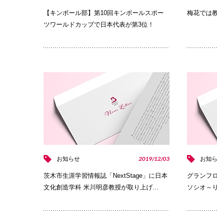
【キンボール部】第10回キンボールスポー
梅花では
ツワールドカップで日本代表が第3位！
PHOTO
2019/12/03
お知らせ
お知
茨木市生涯学習情報誌「NextStage」に日本
グランフ
文化創造学科 米川明彦教授が取り上げ…
ソシオ～