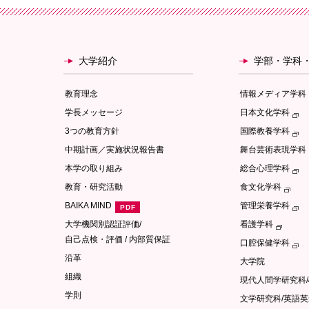
大学紹介
学部・学科
教育理念
情報メディア学科
学長メッセージ
日本文化学科
3つの教育方針
国際教養学科
中期計画／実施状況報告書
舞台芸術表現学科
本学の取り組み
総合心理学科
教育・研究活動
食文化学科
BAIKA MIND
管理栄養学科
大学機関別認証評価/
看護学科
自己点検・評価 / 内部質保証
口腔保健学科
沿革
大学院
組織
現代人間学研究科
学則
文学研究科/英語