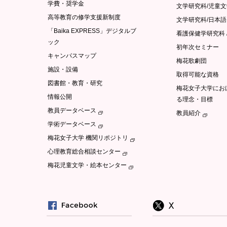
学費・奨学金
文学研究科/児童
高等教育の修学支援新制度
文学研究科/日本
「Baika EXPRESS」デジタルブ
看護保健学研究科 
ック
初年次セミナー
キャンパスマップ
梅花歌劇団
施設・設備
取得可能な資格
図書館・教育・研究
梅花女子大学にお
情報公開
る理念・目標
教員データベース
教員紹介
学術データベース
梅花女子大学 機関リポジトリ
心理教育総合相談センター
梅花児童文学・絵本センター