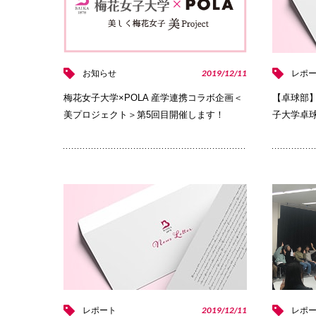
2019/12/11
お知らせ
レポ
梅花女子大学×POLA 産学連携コラボ企画＜
【卓球部】
美プロジェクト＞第5回目開催します！
子大学卓
PHOTO
2019/12/11
レポート
レポ