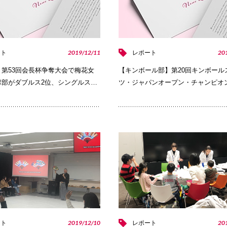
2019/12/11
20
ート
レポート
第53回会長杯争奪大会で梅花女
【キンボール部】第20回キンボール
球部がダブルス2位、シングルス…
ツ・ジャパンオープン・チャンピオ
PHOTO
2019/12/10
20
ート
レポート