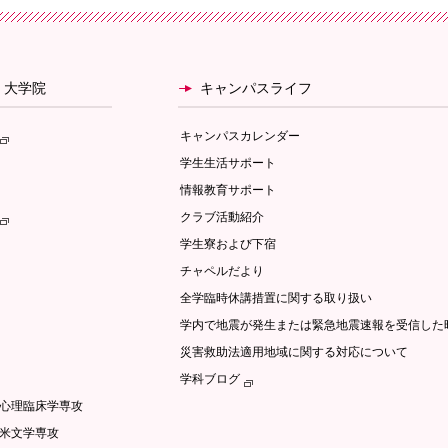
・大学院
キャンパスライフ
キャンパスカレンダー
学生生活サポート
情報教育サポート
クラブ活動紹介
学生寮および下宿
チャペルだより
全学臨時休講措置に関する取り扱い
学内で地震が発生または緊急地震速報を受信した
災害救助法適用地域に関する対応について
学科ブログ
/心理臨床学専攻
英米文学専攻