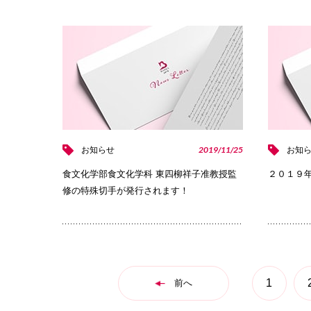
PHOTO
2019/11/25
お知らせ
お知
食文化学部食文化学科 東四柳祥子准教授監
２０１９
修の特殊切手が発行されます！
1
前へ