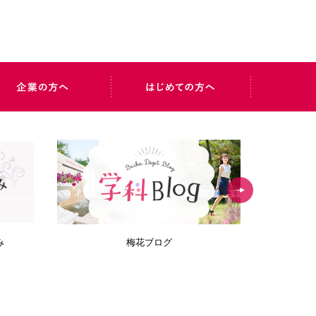
み
梅花ブログ
Bai