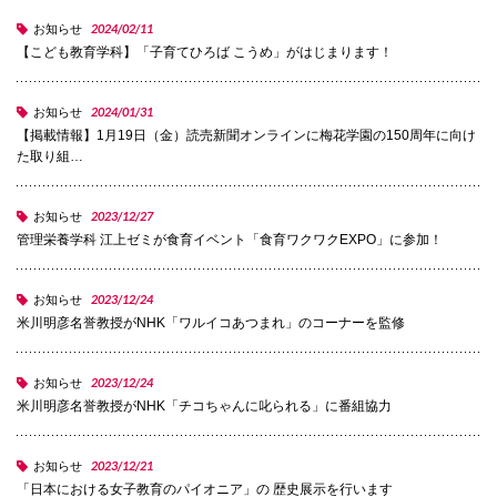
2024/02/11
お知らせ
国際交流
【こども教育学科】「子育てひろば こうめ」がはじまります！
2024/01/31
お知らせ
産学連携
【掲載情報】1月19日（金）読売新聞オンラインに梅花学園の150周年に向け
た取り組…
入試情報
2023/12/27
お知らせ
管理栄養学科 江上ゼミが食育イベント「食育ワクワクEXPO」に参加！
交通アクセス
2023/12/24
お知らせ
米川明彦名誉教授がNHK「ワルイコあつまれ」のコーナーを監修
代表
2023/12/24
お知らせ
072-643-6221
米川明彦名誉教授がNHK「チコちゃんに叱られる」に番組協力
2023/12/21
お知らせ
入試広報部
「日本における女子教育のパイオニア」の 歴史展示を行います