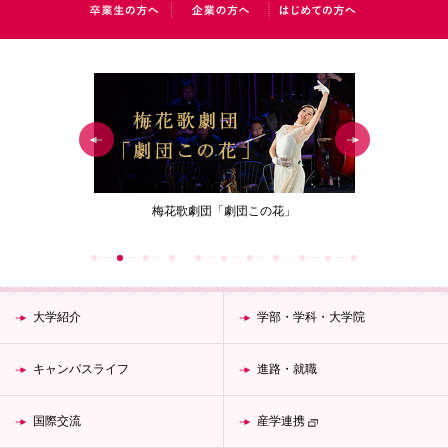
ジェクト
梅花歌劇団「劇団この花」
女性が生涯働
大学紹介
学部・学科・大学院
キャンパスライフ
進路・就職
国際交流
産学連携