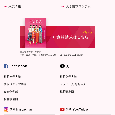
入試情報
入学前プログラム
梅花女子大学／大学院
〒567-8578 大阪府茨木市宿久庄2-19-5 TEL：072-643-6221（代表）
梅花女子大学
梅花女子大学
情報メディア学科
セラピー犬 梅ちゃん
食文化学部
梅花歌劇団
梅花歌劇団