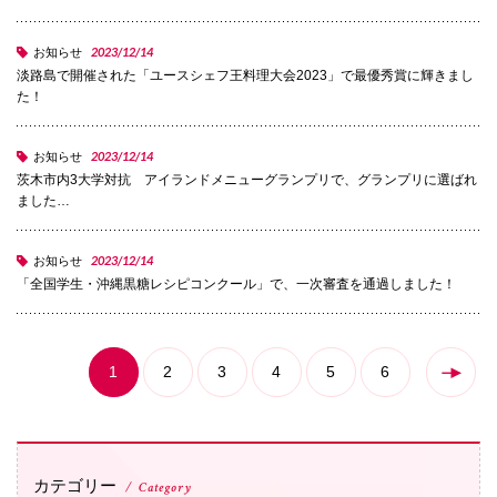
072-643-6566
2023/12/14
お知らせ
淡路島で開催された「ユースシェフ王料理大会2023」で最優秀賞に輝きまし
た！
2023/12/14
お知らせ
茨木市内3大学対抗 アイランドメニューグランプリで、グランプリに選ばれ
ました…
2023/12/14
お知らせ
お問い合わせ
交通アクセス
サイトマップ
English
「全国学生・沖縄黒糖レシピコンクール」で、一次審査を通過しました！
BCCS
梅花メール
入学前プログラム
1
2
3
4
5
6
カテゴリー
Category