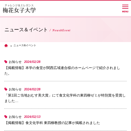
ニュース＆イベント
News&Event
大学紹介
ニュース&イベント
TOP
学部・学科・大学院
2024/02/28
お知らせ
【掲載情報】本学の食堂が関西広域連合様のホームページで紹介されまし
た。
教員紹介サイト
2024/02/28
お知らせ
「第1回ご当地おむす美大賞」にて食文化学科の東四柳ゼミが特別賞を受賞し
キャンパスライフ
ました…
2024/02/13
お知らせ
進路・就職
【掲載情報】食文化学科 東四柳教授の記事が掲載されました