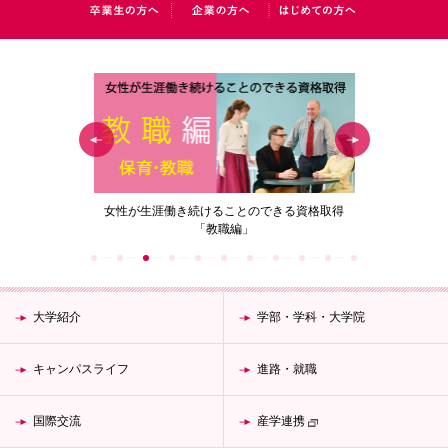
の花」
女性が生涯働き続けることのできる資格取得
梅花女子
「教職編」
大学紹介
学部・学科・大学院
キャンパスライフ
進路・就職
国際交流
産学連携