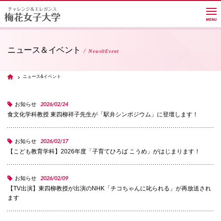
ニュース＆イベント
News&Event
大学紹介
ニュース&イベント
TOP
学部・学科・大学院
2026/02/24
お知らせ
食文化学科教授 東四柳祥子先生が「駅弁シンポジウム」に登壇します！
教員紹介サイト
2026/02/17
お知らせ
【こども教育学科】2026年度「子育てひろば こうめ」がはじまります！
キャンパスライフ
2026/02/09
お知らせ
【TV出演】東四柳教授が出演のNHK「チコちゃんに叱られる」が再放送され
ます
進路・就職