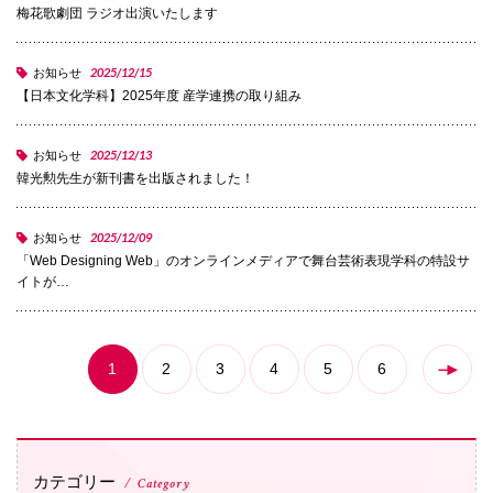
梅花歌劇団 ラジオ出演いたします
072-643-6566
2025/12/15
お知らせ
【日本文化学科】2025年度 産学連携の取り組み
2025/12/13
お知らせ
韓光勲先生が新刊書を出版されました！
2025/12/09
お知らせ
「Web Designing Web」のオンラインメディアで舞台芸術表現学科の特設サ
お問い合わせ
交通アクセス
サイトマップ
English
イトが…
BCCS
梅花メール
入学前プログラム
1
2
3
4
5
6
カテゴリー
Category