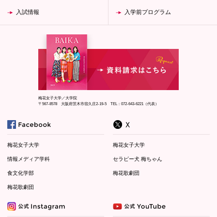
入試情報
入学前プログラム
梅花女子大学／大学院
〒567-8578 大阪府茨木市宿久庄2-19-5 TEL：072-643-6221（代表）
梅花女子大学
梅花女子大学
情報メディア学科
セラピー犬 梅ちゃん
食文化学部
梅花歌劇団
梅花歌劇団