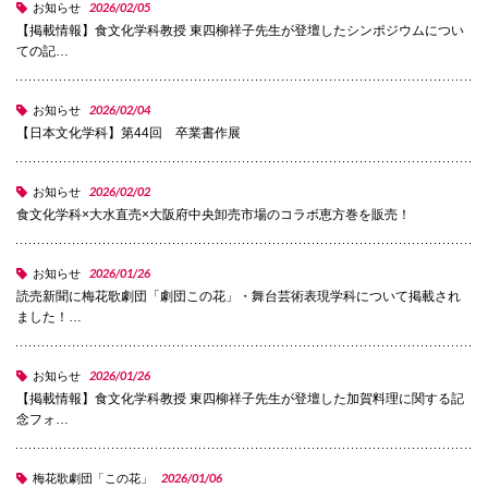
2026/02/05
お知らせ
【掲載情報】食文化学科教授 東四柳祥子先生が登壇したシンポジウムについ
国際交流
ての記…
2026/02/04
お知らせ
産学連携
【日本文化学科】第44回 卒業書作展
2026/02/02
お知らせ
入試情報
食文化学科×大水直売×大阪府中央卸売市場のコラボ恵方巻を販売！
交通アクセス
2026/01/26
お知らせ
読売新聞に梅花歌劇団「劇団この花」・舞台芸術表現学科について掲載され
ました！…
代表
2026/01/26
お知らせ
072-643-6221
【掲載情報】食文化学科教授 東四柳祥子先生が登壇した加賀料理に関する記
念フォ…
2026/01/06
梅花歌劇団「この花」
入試広報部