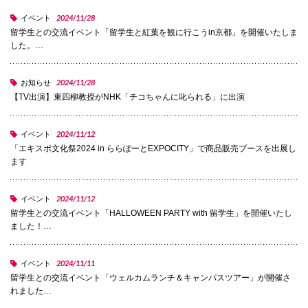
2024/11/28
イベント
国際交流
留学生との交流イベント「留学生と紅葉を観に行こうin京都」を開催いたしま
した。…
産学連携
2024/11/28
お知らせ
【TV出演】東四柳教授がNHK「チコちゃんに叱られる」に出演
入試情報
2024/11/12
イベント
「エキスポ文化祭2024 in ららぽーとEXPOCITY」で商品販売ブースを出展し
ます
交通アクセス
2024/11/12
イベント
留学生との交流イベント「HALLOWEEN PARTY with 留学生」を開催いたし
代表
ました！…
072-643-6221
2024/11/11
イベント
留学生との交流イベント「ウェルカムランチ＆キャンパスツアー」が開催さ
れました…
入試広報部