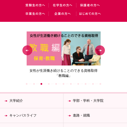
の花」
女性が生涯働き続けることのできる資格取得
梅花女子
「教職編」
大学紹介
学部・学科・大学院
キャンパスライフ
進路・就職