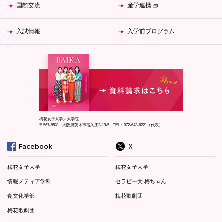
国際交流
産学連携
入試情報
入学前プログラム
梅花女子大学／大学院
〒567-8578 大阪府茨木市宿久庄2-19-5 TEL：072-643-6221（代表）
梅花女子大学
梅花女子大学
情報メディア学科
セラピー犬 梅ちゃん
食文化学部
梅花歌劇団
梅花歌劇団