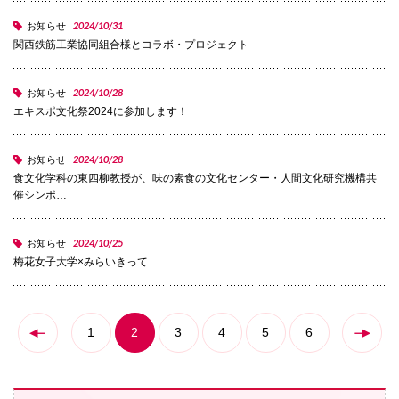
072-643-6566
2024/10/31
お知らせ
関西鉄筋工業協同組合様とコラボ・プロジェクト
2024/10/28
お知らせ
エキスポ文化祭2024に参加します！
2024/10/28
お知らせ
食文化学科の東四柳教授が、味の素食の文化センター・人間文化研究機構共
催シンポ…
お問い合わせ
交通アクセス
サイトマップ
English
2024/10/25
お知らせ
BCCS
梅花メール
入学前プログラム
梅花女子大学×みらいきって
1
2
3
4
5
6