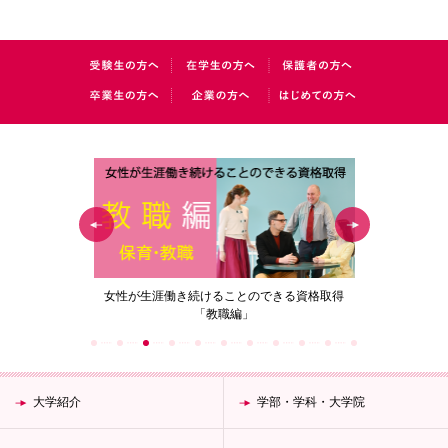
の花」
女性が生涯働き続けることのできる資格取得
梅花女子
「教職編」
大学紹介
学部・学科・大学院