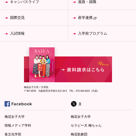
キャンパスライフ
進路・就職
国際交流
産学連携
入試情報
入学前プログラム
梅花女子大学／大学院
〒567-8578 大阪府茨木市宿久庄2-19-5 TEL：072-643-6221（代表）
梅花女子大学
梅花女子大学
情報メディア学科
セラピー犬 梅ちゃん
食文化学部
梅花歌劇団