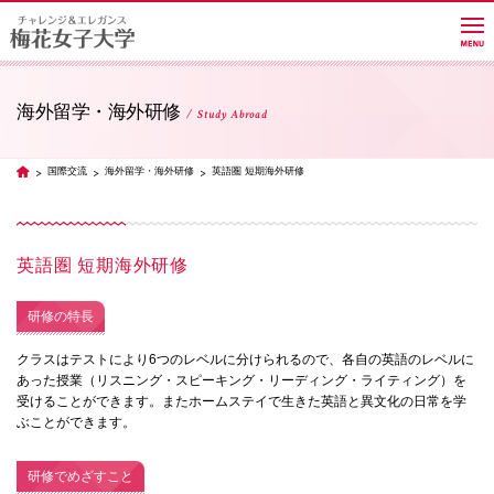
海外留学・海外研修
Study Abroad
大学紹介
国際交流
海外留学・海外研修
英語圏 短期海外研修
TOP
学部・学科・大学院
英語圏 短期海外研修
教員紹介サイト
研修の特長
クラスはテストにより6つのレベルに分けられるので、各自の英語のレベルに
キャンパスライフ
あった授業（リスニング・スピーキング・リーディング・ライティング）を
受けることができます。またホームステイで生きた英語と異文化の日常を学
ぶことができます。
進路・就職
研修でめざすこと