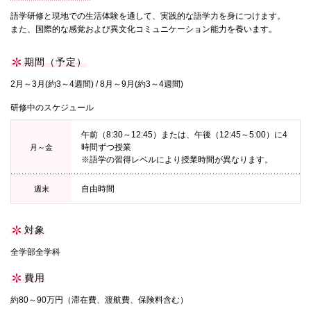
語学研修と現地での生活体験を通して、実践的な語学力を身につけます。
国際交流
また、国際的な感覚および異文化コミュニケーション能力を養います。
期間（予定）
産学連携
2月～3月(約3～4週間) / 8月～9月(約3～4週間)
研修中のスケジュール
入試情報
午前（8:30～12:45）または、午後（12:45～5:00）に4
時間ずつ授業
月～金
※語学の習得レベルにより授業時間が異なります。
交通アクセス
自由時間
週末
代表
対象
072-643-6221
全学部全学科
費用
約80～90万円（滞在費、渡航費、保険料含む）
入試広報部