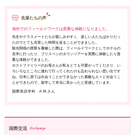
072-643-6566
先輩たちの声
海外でのフィールドワークは貴重な体験になりました。
先生やクラスメートたちが親しみやすく、楽しい人たちばかりだっ
たのでとても充実した時間を送ることができました。
観光関係の授業を履修した際は、フィールドワークとしてホテルの
見学に行ったり、ブリスベンのタウンツアーを実際に体験したり貴
重な体験ができました。
ホストファミリーのお母さんが私をとても可愛がってくださり、い
ろいろなところに連れて行ってくれたのも忘れられない思い出です
お問い合わせ
交通アクセス
サイトマップ
English
ね。日本に居ては出会うことができなかった素敵な人々と出会うこ
とができたので、留学して本当に良かったと実感しています。
BCCS
梅花メール
入学前プログラム
国際英語学科 A.M.さん
国際交流
Exchamge