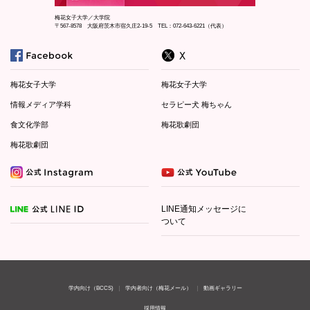
梅花女子大学／大学院
〒567-8578 大阪府茨木市宿久庄2-19-5 TEL：072-643-6221（代表）
梅花女子大学
梅花女子大学
情報メディア学科
セラピー犬 梅ちゃん
食文化学部
梅花歌劇団
梅花歌劇団
LINE通知メッセージに
ついて
学内向け（BCCS)
学内者向け（梅花メール）
動画ギャラリー
採用情報