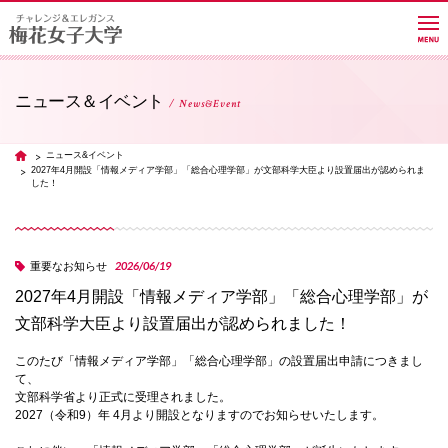
ニュース＆イベント
News&Event
大学紹介
ニュース&イベント
TOP
2027年4月開設「情報メディア学部」「総合心理学部」が文部科学大臣より設置届出が認められま
した！
学部・学科・大学院
2026/06/19
重要なお知らせ
教員紹介サイト
2027年4月開設「情報メディア学部」「総合心理学部」が
文部科学大臣より設置届出が認められました！
キャンパスライフ
このたび「情報メディア学部」「総合心理学部」の設置届出申請につきまし
て、
文部科学省より正式に受理されました。
進路・就職
2027（令和9）年 4月より開設となりますのでお知らせいたします。