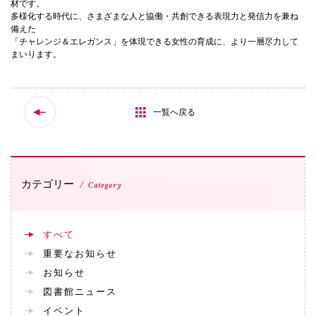
材です。
072-643-6566
多様化する時代に、さまざまな人と協働・共創できる表現力と発信力を兼ね
備えた
「チャレンジ＆エレガンス」を体現できる女性の育成に、より一層尽力して
まいります。
一覧へ戻る
お問い合わせ
交通アクセス
サイトマップ
English
カテゴリー
Category
BCCS
梅花メール
入学前プログラム
すべて
重要なお知らせ
お知らせ
図書館ニュース
イベント