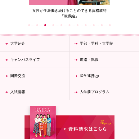
の花」
女性が生涯働き続けることのできる資格取得
梅花女子
「教職編」
大学紹介
学部・学科・大学院
キャンパスライフ
進路・就職
国際交流
産学連携
入試情報
入学前プログラム