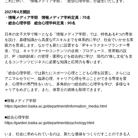
これに伴い、「情報メディア学部」「総合心理学部」が誕生いたします。
国際交流
2027年4月開設
・情報メディア学部 情報メディア学科定員：70名
・総合心理学部 総合心理学科定員：90名
産学連携
日本の女子大学で唯一となる「情報メディア学部」では、特色ある4つの専攻
を設け、基礎知識から高度なITスキルまでを体系的に学び、社会でいかせる実
践力を育成します。なかでも新たに設置する「IPキャラクタープランナー専
攻」では、キャラクターやコンテンツの企画・プロデュース、世界観の設
入試情報
計、IP（知的財産）の管理・運用などを総合的に学び、現代の“推し文化”を支
えるコンテンツビジネスに必要な知識と応用力を養います。
「総合心理学部」では新たにスポーツ心理とこども心理を設置し、さらには
交通アクセス
アニマルセラピー、臨床心理、キャリア心理を学ぶことができる専攻を置
き、心理学の専門性をいかし、多角的かつ総合的に心理学を学び、多様なキ
ャリアをめざします。また、保育士の資格も取得できます。
■情報メディア学部
代表
https://garden.baika.ac.jp/department/information_media.html
072-643-6221
■総合心理学部
https://garden.baika.ac.jp/department/psychology.html
いま、社会に求められているのは、新たな価値をつくりだすことのできる人
入試広報部