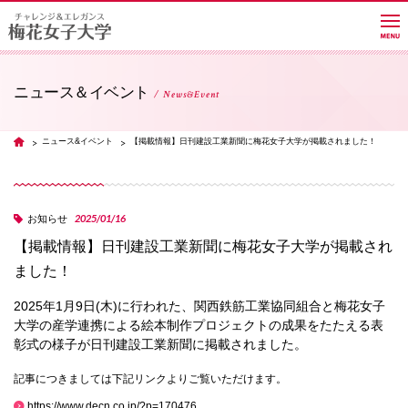
ニュース＆イベント
News&Event
大学紹介
ニュース&イベント
【掲載情報】日刊建設工業新聞に梅花女子大学が掲載されました！
TOP
学部・学科・大学院
2025/01/16
お知らせ
【掲載情報】日刊建設工業新聞に梅花女子大学が掲載され
教員紹介サイト
ました！
2025年1月9日(木)に行われた、関西鉄筋工業協同組合と梅花女子
キャンパスライフ
大学の産学連携による絵本制作プロジェクトの成果をたたえる表
彰式の様子が日刊建設工業新聞に掲載されました。
進路・就職
記事につきましては下記リンクよりご覧いただけます。
https://www.decn.co.jp/?p=170476