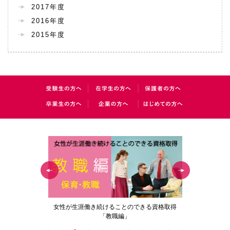
2017年度
2016年度
2015年度
の花」
女性が生涯働き続けることのできる資格取得
梅花女子
「教職編」