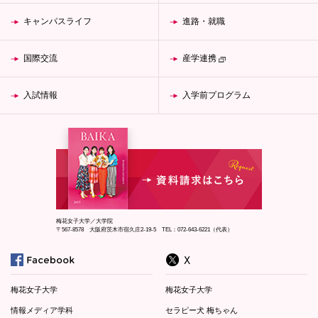
キャンパスライフ
進路・就職
国際交流
産学連携
入試情報
入学前プログラム
梅花女子大学／大学院
〒567-8578 大阪府茨木市宿久庄2-19-5 TEL：072-643-6221（代表）
梅花女子大学
梅花女子大学
情報メディア学科
セラピー犬 梅ちゃん