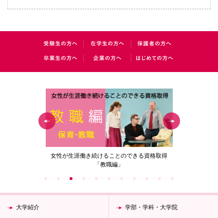
の花」
女性が生涯働き続けることのできる資格取得
梅花女子
「教職編」
大学紹介
学部・学科・大学院