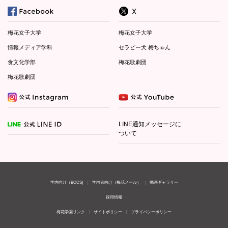
梅花女子大学
梅花女子大学
情報メディア学科
セラピー犬 梅ちゃん
食文化学部
梅花歌劇団
梅花歌劇団
LINE通知メッセージに
ついて
学内向け（BCCS)
学内者向け（梅花メール）
動画ギャラリー
採用情報
梅花学園リンク
サイトポリシー
プライバシーポリシー