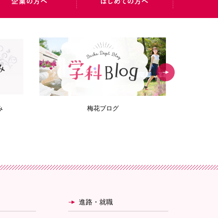
み
梅花ブログ
Bai
進路・就職