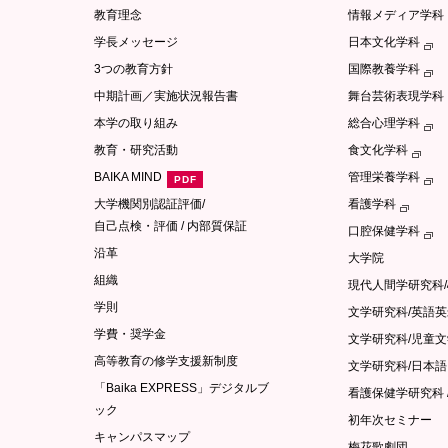
教育理念
情報メディア学科
学長メッセージ
日本文化学科
3つの教育方針
国際教養学科
中期計画／実施状況報告書
舞台芸術表現学科
本学の取り組み
総合心理学科
教育・研究活動
食文化学科
BAIKA MIND
管理栄養学科
大学機関別認証評価/
看護学科
自己点検・評価 / 内部質保証
口腔保健学科
沿革
大学院
組織
現代人間学研究科
学則
文学研究科/英語
学費・奨学金
文学研究科/児童
高等教育の修学支援新制度
文学研究科/日本
「Baika EXPRESS」デジタルブ
看護保健学研究科 
ック
初年次セミナー
キャンパスマップ
梅花歌劇団