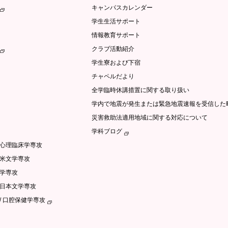
キャンパスカレンダー
学生生活サポート
情報教育サポート
クラブ活動紹介
学生寮および下宿
チャペルだより
全学臨時休講措置に関する取り扱い
学内で地震が発生または緊急地震速報を受信した
災害救助法適用地域に関する対応について
学科ブログ
/心理臨床学専攻
英米文学専攻
文学専攻
語日本文学専攻
/ 口腔保健学専攻