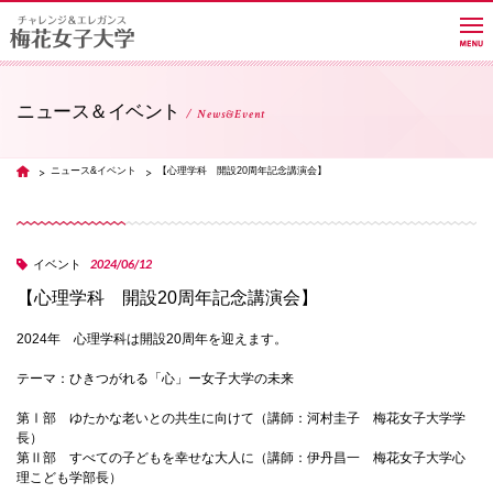
ニュース＆イベント
News&Event
大学紹介
ニュース&イベント
【心理学科 開設20周年記念講演会】
TOP
学部・学科・大学院
2024/06/12
イベント
【心理学科 開設20周年記念講演会】
教員紹介サイト
2024年 心理学科は開設20周年を迎えます。
キャンパスライフ
テーマ：ひきつがれる「心」ー女子大学の未来
第Ⅰ部 ゆたかな老いとの共生に向けて（講師：河村圭子 梅花女子大学学
長）
進路・就職
第Ⅱ部 すべての子どもを幸せな大人に（講師：伊丹昌一 梅花女子大学心
理こども学部長）