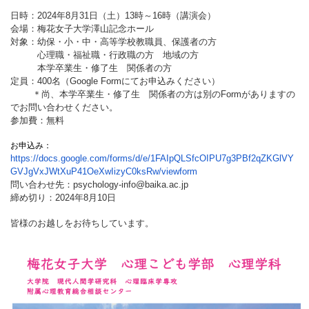
日時：2024年8月31日（土）13時～16時（講演会）
国際交流
会場：梅花女子大学澤山記念ホール
対象：幼保・小・中・高等学校教職員、保護者の方
心理職・福祉職・行政職の方 地域の方
本学卒業生・修了生 関係者の方
産学連携
定員：400名（Google Formにてお申込みください）
＊尚、本学卒業生・修了生 関係者の方は別のFormがありますの
でお問い合わせください。
参加費：無料
入試情報
お申込み：
https://docs.google.com/forms/d/e/1FAIpQLSfcOIPU7g3PBf2qZKGlVY
交通アクセス
GVJgVxJWtXuP41OeXwIizyC0ksRw/viewform
問い合わせ先：psychology-info@baika.ac.jp
締め切り：2024年8月10日
皆様のお越しをお待ちしています。
代表
072-643-6221
入試広報部