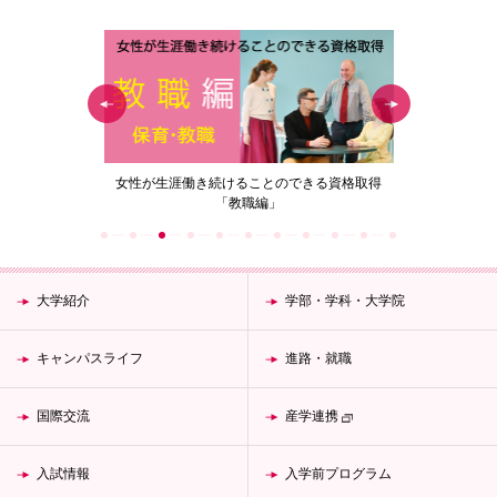
の花」
女性が生涯働き続けることのできる資格取得
梅花女子
「教職編」
大学紹介
学部・学科・大学院
キャンパスライフ
進路・就職
国際交流
産学連携
入試情報
入学前プログラム