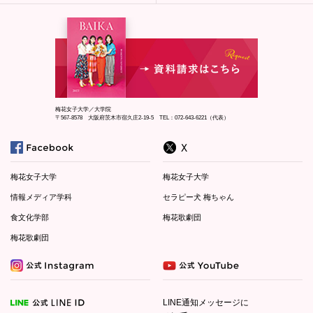
梅花女子大学／大学院
〒567-8578 大阪府茨木市宿久庄2-19-5 TEL：072-643-6221（代表）
梅花女子大学
梅花女子大学
情報メディア学科
セラピー犬 梅ちゃん
食文化学部
梅花歌劇団
梅花歌劇団
LINE通知メッセージに