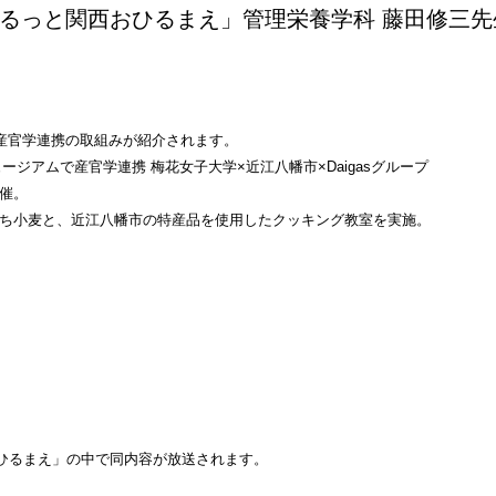
「ぐるっと関西おひるまえ」管理栄養学科 藤田修三先
」の中で産官学連携の取組みが紹介されます。
ミュージアムで産官学連携 梅花女子大学×近江八幡市×Daigasグループ
開催。
もち小麦と、近江八幡市の特産品を使用したクッキング教室を実施。
と関西おひるまえ」の中で同内容が放送されます。