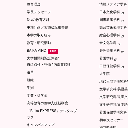
教育理念
情報メディア学科
学長メッセージ
日本文化学科
3つの教育方針
国際教養学科
中期計画／実施状況報告書
舞台芸術表現学科
本学の取り組み
総合心理学科
教育・研究活動
食文化学科
BAIKA MIND
管理栄養学科
大学機関別認証評価/
看護学科
自己点検・評価 / 内部質保証
口腔保健学科
沿革
大学院
組織
現代人間学研究科
学則
文学研究科/英語
学費・奨学金
文学研究科/児童
高等教育の修学支援新制度
文学研究科/日本
「Baika EXPRESS」デジタルブ
看護保健学研究科 
ック
初年次セミナー
キャンパスマップ
梅花歌劇団