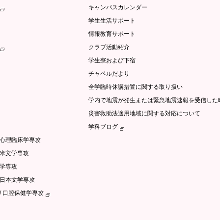
キャンパスカレンダー
学生生活サポート
情報教育サポート
クラブ活動紹介
学生寮および下宿
チャペルだより
全学臨時休講措置に関する取り扱い
学内で地震が発生または緊急地震速報を受信した
災害救助法適用地域に関する対応について
学科ブログ
/心理臨床学専攻
英米文学専攻
文学専攻
語日本文学専攻
/ 口腔保健学専攻