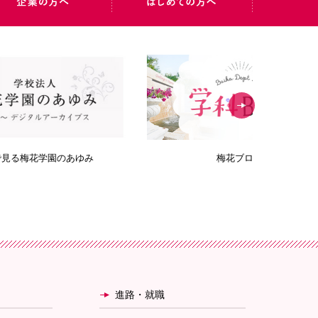
み
梅花ブログ
Bai
進路・就職