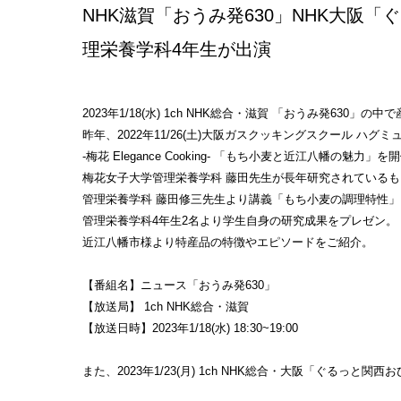
NHK滋賀「おうみ発630」NHK大阪
理栄養学科4年生が出演
2023年1/18(水) 1ch NHK総合・滋賀 「おうみ発630
昨年、2022年11/26(土)大阪ガスクッキングスクール ハグ
-梅花 Elegance Cooking- 「もち小麦と近江八幡の魅力」を
梅花女子大学管理栄養学科 藤田先生が長年研究されている
管理栄養学科 藤田修三先生より講義「もち小麦の調理特性」
管理栄養学科4年生2名より学生自身の研究成果をプレゼン。
近江八幡市様より特産品の特徴やエピソードをご紹介。
【番組名】ニュース「おうみ発630」
【放送局】 1ch NHK総合・滋賀
【放送日時】2023年1/18(水) 18:30~19:00
また、2023年1/23(月) 1ch NHK総合・大阪「ぐるっ