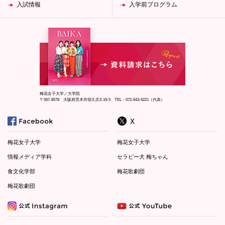
入試情報
入学前プログラム
梅花女子大学／大学院
〒567-8578 大阪府茨木市宿久庄2-19-5 TEL：072-643-6221（代表）
梅花女子大学
梅花女子大学
情報メディア学科
セラピー犬 梅ちゃん
食文化学部
梅花歌劇団
梅花歌劇団