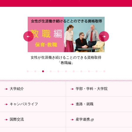
の花」
女性が生涯働き続けることのできる資格取得
梅花女子
「教職編」
大学紹介
学部・学科・大学院
キャンパスライフ
進路・就職
国際交流
産学連携