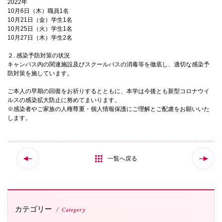
2022年
10月6日（木）職員1名
国際交流
10月21日（金）学生1名
10月25日（火）学生1名
10月27日（木）学生2名
産学連携
２. 感染予防対策の状況
キャンパス内の関連施設及びスクールバスの消毒等を徹底し、適切な感染予
防対策を施しています。
入試情報
ご本人の早期の回復をお祈りするとともに、本学は今後とも新型コロナウイ
ルスの感染拡大防止に努めてまいります。
※感染者やご家族の人権尊重・個人情報保護にご理解とご配慮をお願いいた
します。
交通アクセス
一覧へ戻る
代表
072-643-6221
カテゴリー
Category
入試広報部