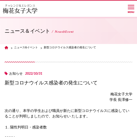
ニュース＆イベント
News&Event
大学紹介
ニュース&イベント
新型コロナウイルス感染者の発生について
TOP
学部・学科・大学院
2022/10/31
お知らせ
新型コロナウイルス感染者の発生について
教員紹介サイト
梅花女子大学
学長 長澤修一
キャンパスライフ
次の通り、本学の学生および職員が新たに新型コロナウイルスに感染してい
ることが判明しましたので、お知らせい たします。
進路・就職
１. 陽性判明日・感染者数