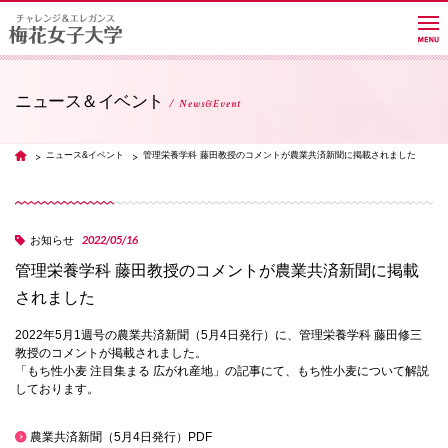
ニュース＆イベント
News&Event
大学紹介
ニュース&イベント
管理栄養学科 藤田教授のコメントが農業共済新聞に掲載されました
TOP
学部・学科・大学院
2022/05/16
お知らせ
管理栄養学科 藤田教授のコメントが農業共済新聞に掲載
教員紹介サイト
されました
2022年5月1週号の農業共済新聞（5月4日発行）に、管理栄養学科 藤田修三
キャンパスライフ
教授のコメントが掲載されました。
「もち性小麦 注目集まる 広がれ産地」の記事にて、もち性小麦について解説
しております。
進路・就職
農業共済新聞（5月4日発行）PDF