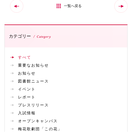
072-643-6566
一覧へ戻る
カテゴリー
Category
すべて
重要なお知らせ
お知らせ
お問い合わせ
交通アクセス
サイトマップ
English
図書館ニュース
BCCS
梅花メール
入学前プログラム
イベント
レポート
プレスリリース
入試情報
オープンキャンパス
梅花歌劇団「この花」