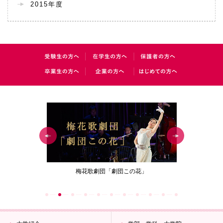
2015年度
この花」
女性が生涯働き続けることのできる資格取得
梅花
「教職編」