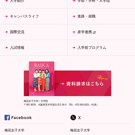
大学紹介
学部・学科・大学院
キャンパスライフ
進路・就職
国際交流
産学連携
入試情報
入学前プログラム
梅花女子大学／大学院
〒567-8578 大阪府茨木市宿久庄2-19-5 TEL：072-643-6221（代表）
梅花女子大学
梅花女子大学