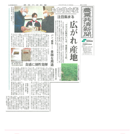
国際交流
産学連携
入試情報
交通アクセス
代表
072-643-6221
入試広報部