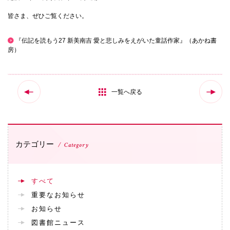
皆さま、ぜひご覧ください。
国際交流
『伝記を読もう27 新美南吉 愛と悲しみをえがいた童話作家』（あかね書
房）
産学連携
入試情報
一覧へ戻る
交通アクセス
カテゴリー
Category
代表
072-643-6221
すべて
重要なお知らせ
お知らせ
図書館ニュース
入試広報部