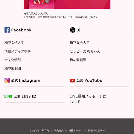
梅花女子大学／大学院
〒567-8578 大阪府茨木市宿久庄2-19-5 TEL：072-643-6221（代表）
梅花女子大学
梅花女子大学
情報メディア学科
セラピー犬 梅ちゃん
食文化学部
梅花歌劇団
梅花歌劇団
LINE通知メッセージに
ついて
学内向け（BCCS)
学内者向け（梅花メール）
動画ギャラリー