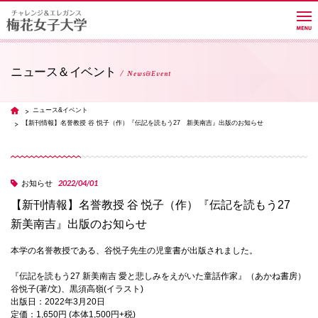
ニュース＆イベント
News&Event
大学紹介
ニュース&イベント
TOP
【新刊情報】名誉教授 谷 悦子（作）『伝記を読もう27 新美南吉』出版のお知らせ
学部・学科・大学院
2022/04/01
お知らせ
教員紹介サイト
【新刊情報】名誉教授 谷 悦子（作）『伝記を読もう27
新美南吉』出版のお知らせ
キャンパスライフ
本学の名誉教授である、谷悦子先生の児童書が出版されました。
『伝記を読もう27 新美南吉 愛と悲しみをえがいた童話作家』（あかね書房）
谷悦子(著/文)、黒須高嶺(イラスト)
進路・就職
出版日：2022年3月20日
定価：1,650円 (本体1,500円+税)