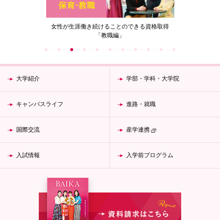
の花」
女性が生涯働き続けることのできる資格取得
梅花女子
「教職編」
大学紹介
学部・学科・大学院
キャンパスライフ
進路・就職
国際交流
産学連携
入試情報
入学前プログラム