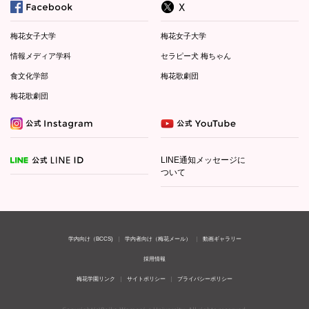
梅花女子大学
梅花女子大学
情報メディア学科
セラピー犬 梅ちゃん
食文化学部
梅花歌劇団
梅花歌劇団
LINE通知メッセージに
ついて
学内向け（BCCS)
学内者向け（梅花メール）
動画ギャラリー
採用情報
梅花学園リンク
サイトポリシー
プライバシーポリシー