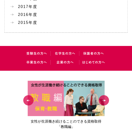
2017年度
2016年度
2015年度
の花」
女性が生涯働き続けることのできる資格取得
梅花女子
「教職編」