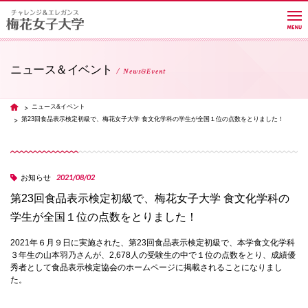
ニュース＆イベント
News&Event
大学紹介
ニュース&イベント
TOP
第23回食品表示検定初級で、梅花女子大学 食文化学科の学生が全国１位の点数をとりました！
学部・学科・大学院
2021/08/02
お知らせ
教員紹介サイト
第23回食品表示検定初級で、梅花女子大学 食文化学科の
学生が全国１位の点数をとりました！
キャンパスライフ
2021年６月９日に実施された、第23回食品表示検定初級で、本学食文化学科
３年生の山本羽乃さんが、2,678人の受験生の中で１位の点数をとり、成績優
秀者として食品表示検定協会のホームページに掲載されることになりまし
た。
進路・就職