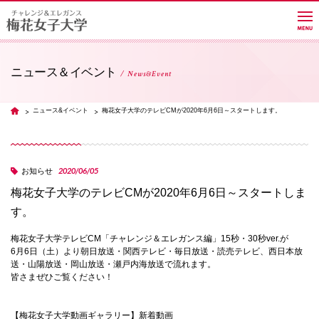
ニュース＆イベント
News&Event
大学紹介
ニュース&イベント
梅花女子大学のテレビCMが2020年6月6日～スタートします。
TOP
学部・学科・大学院
2020/06/05
お知らせ
梅花女子大学のテレビCMが2020年6月6日～スタートしま
教員紹介サイト
す。
梅花女子大学テレビCM「チャレンジ＆エレガンス編」15秒・30秒ver.が
キャンパスライフ
6月6日（土）より朝日放送・関西テレビ・毎日放送・読売テレビ、西日本放
送・山陽放送・岡山放送・瀬戸内海放送で流れます。
皆さまぜひご覧ください！
進路・就職
【梅花女子大学動画ギャラリー】新着動画