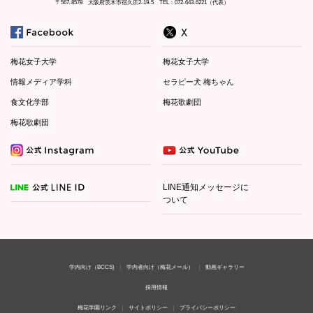
〒567-8578 大阪府茨木市宿久庄2-19-5 TEL：072-643-6221（代表）
梅花女子大学
梅花女子大学
情報メディア学科
セラピー犬 梅ちゃん
食文化学部
梅花歌劇団
梅花歌劇団
LINE通知メッセージに
ついて
学内向け（BCCS)
学内者向け（梅花メール）
動画ギャラリー
採用情報
梅花学園リンク
サイトポリシー
プライバシーポリシー