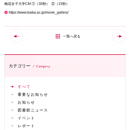
梅花女子大学CM ①（30秒） ②（15秒）
国際交流
https://www.baika.ac.jp/movie_gallery/
産学連携
一覧へ戻る
入試情報
カテゴリー
Category
交通アクセス
すべて
重要なお知らせ
代表
072-643-6221
お知らせ
図書館ニュース
イベント
レポート
入試広報部