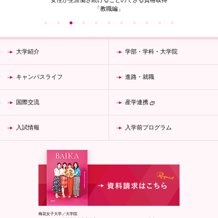
の花」
女性が生涯働き続けることのできる資格取得
梅花女子
「教職編」
大学紹介
学部・学科・大学院
キャンパスライフ
進路・就職
国際交流
産学連携
入試情報
入学前プログラム
梅花女子大学／大学院