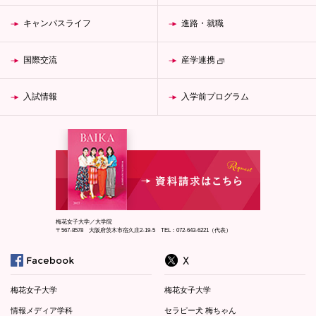
キャンパスライフ
進路・就職
国際交流
産学連携
入試情報
入学前プログラム
梅花女子大学／大学院
〒567-8578 大阪府茨木市宿久庄2-19-5 TEL：072-643-6221（代表）
梅花女子大学
梅花女子大学
情報メディア学科
セラピー犬 梅ちゃん