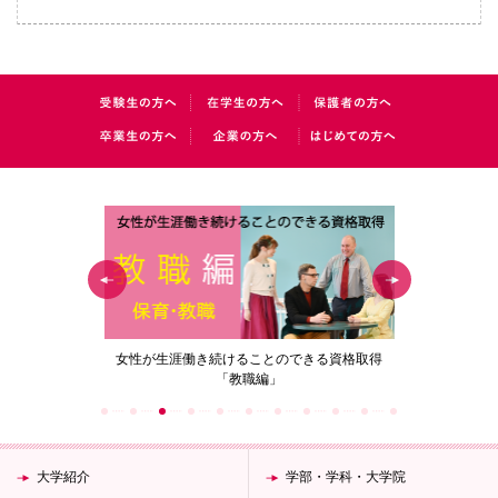
の花」
女性が生涯働き続けることのできる資格取得
梅花女子
「教職編」
大学紹介
学部・学科・大学院