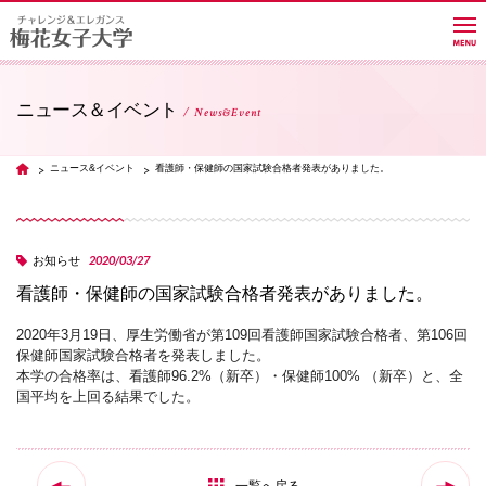
ニュース＆イベント
News&Event
大学紹介
ニュース&イベント
看護師・保健師の国家試験合格者発表がありました。
TOP
学部・学科・大学院
2020/03/27
お知らせ
看護師・保健師の国家試験合格者発表がありました。
教員紹介サイト
2020年3月19日、厚生労働省が第109回看護師国家試験合格者、第106回
保健師国家試験合格者を発表しました。
キャンパスライフ
本学の合格率は、看護師96.2%（新卒）・保健師100% （新卒）と、全
国平均を上回る結果でした。
進路・就職
一覧へ戻る