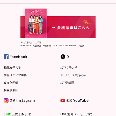
梅花女子大学／大学院
〒567-8578 大阪府茨木市宿久庄2-19-5 TEL：072-643-6221（代表）
梅花女子大学
梅花女子大学
情報メディア学科
セラピー犬 梅ちゃん
食文化学部
梅花歌劇団
梅花歌劇団
LINE通知メッセージに