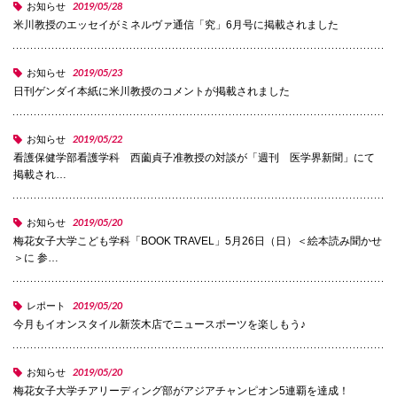
2019/05/28
お知らせ
米川教授のエッセイがミネルヴァ通信「究」6月号に掲載されました
国際交流
2019/05/23
お知らせ
日刊ゲンダイ本紙に米川教授のコメントが掲載されました
産学連携
2019/05/22
お知らせ
入試情報
看護保健学部看護学科 西薗貞子准教授の対談が「週刊 医学界新聞」にて
掲載され…
交通アクセス
2019/05/20
お知らせ
梅花女子大学こども学科「BOOK TRAVEL」5月26日（日）＜絵本読み聞かせ
＞に 参…
代表
2019/05/20
レポート
072-643-6221
今月もイオンスタイル新茨木店でニュースポーツを楽しもう♪
2019/05/20
お知らせ
入試広報部
梅花女子大学チアリーディング部がアジアチャンピオン5連覇を達成！