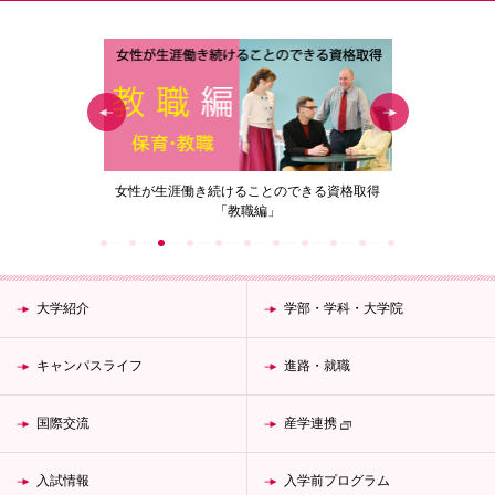
の花」
女性が生涯働き続けることのできる資格取得
梅花女子
「教職編」
大学紹介
学部・学科・大学院
キャンパスライフ
進路・就職
国際交流
産学連携
入試情報
入学前プログラム