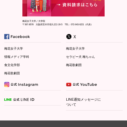
梅花女子大学／大学院
〒567-8578 大阪府茨木市宿久庄2-19-5 TEL：072-643-6221（代表）
梅花女子大学
梅花女子大学
情報メディア学科
セラピー犬 梅ちゃん
食文化学部
梅花歌劇団
梅花歌劇団
LINE通知メッセージに
ついて