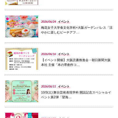
国際交流
PHOTO
2026/06/24
イベント
梅花女子大学食文化学科×大阪ガーデンパレス「涼
産学連携
やかに楽しむピーチアフ…
入試情報
PHOTO
2026/06/16
イベント
【イベント開催】大阪読書推進会・朝日新聞大阪
本社 主催「本の帯創作コ…
交通アクセス
PHOTO
2026/06/11
代表
イベント
072-643-6221
10/3(土) 舞台芸術表現学科 開設記念スペシャルイ
ベント第2弾「望海…
PHOTO
入試広報部