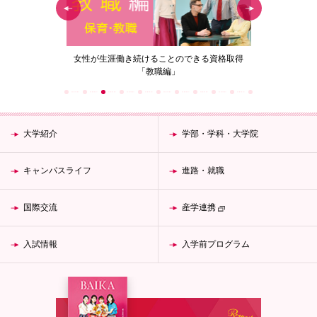
の花」
女性が生涯働き続けることのできる資格取得
梅花女子
「教職編」
大学紹介
学部・学科・大学院
キャンパスライフ
進路・就職
国際交流
産学連携
入試情報
入学前プログラム