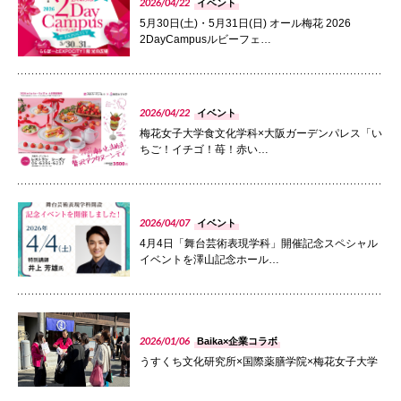
2026/04/22
イベント
072-643-6566
5月30日(土)・5月31日(日) オール梅花 2026
2DayCampusルビーフェ…
PHOTO
2026/04/22
イベント
梅花女子大学食文化学科×大阪ガーデンパレス「い
ちご！イチゴ！苺！赤い…
PHOTO
2026/04/07
イベント
お問い合わせ
交通アクセス
サイトマップ
English
4月4日「舞台芸術表現学科」開催記念スペシャル
BCCS
梅花メール
入学前プログラム
イベントを澤山記念ホール…
PHOTO
2026/01/06
Baika×企業コラボ
うすくち文化研究所×国際薬膳学院×梅花女子大学