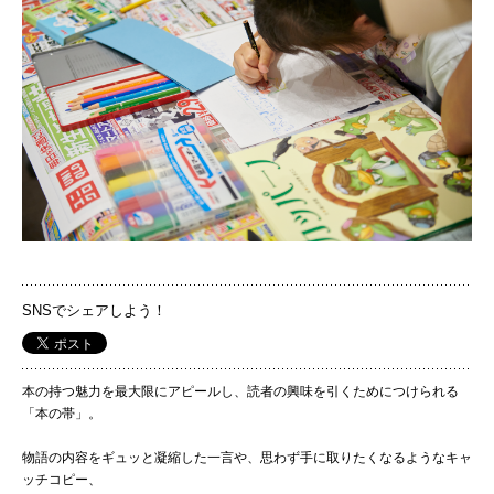
国際交流
産学連携
入試情報
交通アクセス
SNSでシェアしよう！
代表
072-643-6221
本の持つ魅力を最大限にアピールし、読者の興味を引くためにつけられる
「本の帯」。
物語の内容をギュッと凝縮した一言や、思わず手に取りたくなるようなキャ
ッチコピー、
入試広報部