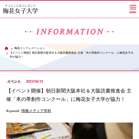
大学紹介
梅花インフォメーション
TOP
【イベント開催】朝日新聞大阪本社＆大阪読書推進会 主催「本の帯創作コンクール」に梅花女子大
学が協力！
学部・学科・大学院
2025/06/15
イベント
教員紹介サイト
【イベント開催】朝日新聞大阪本社＆大阪読書推進会 主
催「本の帯創作コンクール」に梅花女子大学が協力！
キャンパスライフ
Keyword :
情報メディア学科
PH
進路・就職