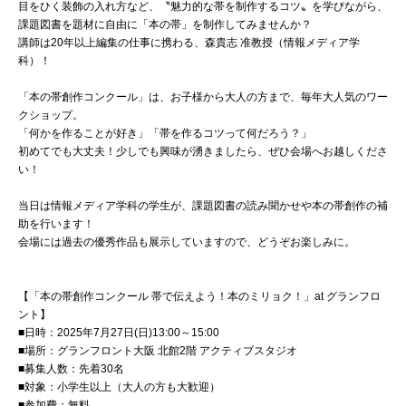
目をひく装飾の入れ方など、〝魅力的な帯を制作するコツ〟を学びながら、
072-643-6566
課題図書を題材に自由に「本の帯」を制作してみませんか？
講師は20年以上編集の仕事に携わる、森貴志 准教授（情報メディア学
科）！
「本の帯創作コンクール」は、お子様から大人の方まで、毎年大人気のワー
クショップ。
「何かを作ることが好き」「帯を作るコツって何だろう？」
初めてでも大丈夫！少しでも興味が湧きましたら、ぜひ会場へお越しくださ
い！
当日は情報メディア学科の学生が、課題図書の読み聞かせや本の帯創作の補
助を行います！
お問い合わせ
交通アクセス
サイトマップ
English
会場には過去の優秀作品も展示していますので、どうぞお楽しみに。
BCCS
梅花メール
入学前プログラム
【「本の帯創作コンクール 帯で伝えよう！本のミリョク！」at グランフロ
ント】
■日時：2025年7月27日(日)13:00～15:00
■場所：グランフロント大阪 北館2階 アクティブスタジオ
■募集人数：先着30名
■対象：小学生以上（大人の方も大歓迎）
■参加費：無料