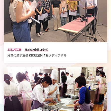
2021/07/28
Baika×企業コラボ
梅花の産学連携 KBS京都×情報メディア学科
P