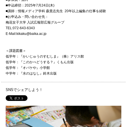
■申込締切：2025年7月24日(木)
■講師：情報メディア学科 森貴志先生 20年以上編集の仕事を経験
■お申込み・問い合わせ先：
梅花女子大学 入試広報部広報グループ
TEL:072-643-6343
E-Mail:kikaku@baika.ac.jp
＜課題図書＞
低学年：『かいじゅうのすむしま』（株）アリス館
低学年：『このかべどうする？』くもん出版
低学年：『オバケや』小学館
中学年：『水のはなし』鈴木出版
SNSでシェアしよう！
PH