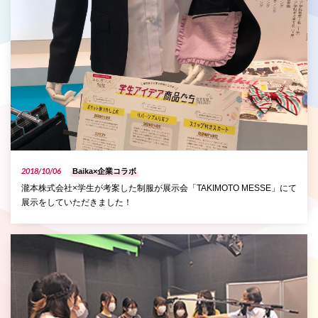
2018/10/06
Baika×企業コラボ
瀧本株式会社×学生が考案した制服が展示会「TAKIMOTO MESSE」にて
展示をしていただきました！
P