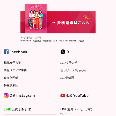
梅花女子大学／大学院
〒567-8578 大阪府茨木市宿久庄2-19-5 TEL：072-643-6221（代表）
梅花女子大学
梅花女子大学
情報メディア学科
セラピー犬 梅ちゃん
食文化学部
梅花歌劇団
梅花歌劇団
LINE通知メッセージに
ついて