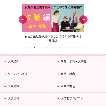
の花」
女性が生涯働き続けることのできる資格取得
梅花女子
「教職編」
大学紹介
学部・学科・大学院
キャンパスライフ
進路・就職
国際交流
産学連携
入試情報
入学前プログラム