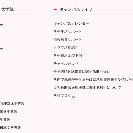
・大学院
キャンパスライフ
キャンパスカレンダー
学生生活サポート
情報教育サポート
クラブ活動紹介
学生寮および下宿
チャペルだより
全学臨時休講措置に関する取り扱い
学内で地震が発生または緊急地震速報を受信した
災害救助法適用地域に関する対応について
学科ブログ
/心理臨床学専攻
英米文学専攻
文学専攻
語日本文学専攻