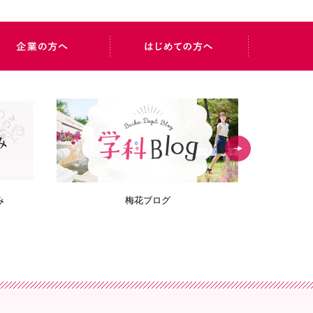
み
梅花ブログ
Bai