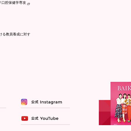
/ 口腔保健学専攻
ける教員養成に対す