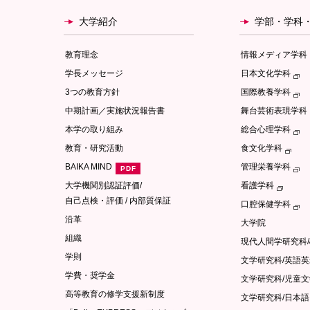
大学紹介
学部・学科
教育理念
情報メディア学科
学長メッセージ
日本文化学科
3つの教育方針
国際教養学科
中期計画／実施状況報告書
舞台芸術表現学科
本学の取り組み
総合心理学科
教育・研究活動
食文化学科
BAIKA MIND
管理栄養学科
大学機関別認証評価/
看護学科
自己点検・評価 / 内部質保証
口腔保健学科
沿革
大学院
組織
現代人間学研究科
学則
文学研究科/英語
学費・奨学金
文学研究科/児童
高等教育の修学支援新制度
文学研究科/日本