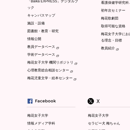
「Baika EXPRESS」デジタルブ
看護保健学研究科 
ック
初年次セミナー
キャンパスマップ
梅花歌劇団
施設・設備
取得可能な資格
図書館・教育・研究
梅花女子大学にお
情報公開
る理念・目標
教員データベース
教員紹介
学術データベース
梅花女子大学 機関リポジトリ
心理教育総合相談センター
梅花児童文学・絵本センター
梅花女子大学
梅花女子大学
情報メディア学科
セラピー犬 梅ちゃん