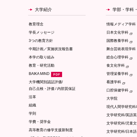
大学紹介
学部・学科
教育理念
情報メディア学科
学長メッセージ
日本文化学科
3つの教育方針
国際教養学科
中期計画／実施状況報告書
舞台芸術表現学科
本学の取り組み
総合心理学科
教育・研究活動
食文化学科
BAIKA MIND
管理栄養学科
大学機関別認証評価/
看護学科
自己点検・評価 / 内部質保証
口腔保健学科
沿革
大学院
組織
現代人間学研究科
学則
文学研究科/英語
学費・奨学金
文学研究科/児童
高等教育の修学支援新制度
文学研究科/日本