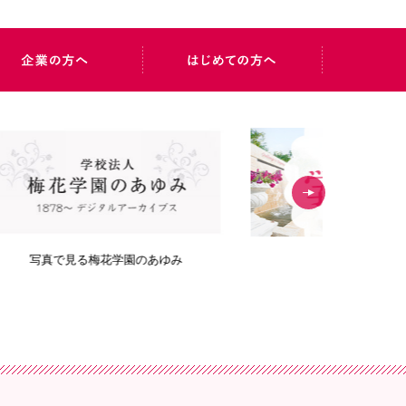
み
梅花ブログ
Bai