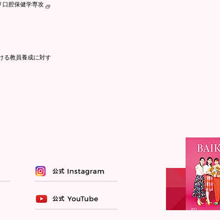
/ 口腔保健学専攻
ける教員養成に対す