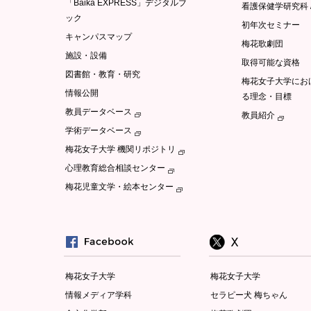
「Baika EXPRESS」デジタルブ
看護保健学研究科 
ック
初年次セミナー
キャンパスマップ
梅花歌劇団
施設・設備
取得可能な資格
図書館・教育・研究
梅花女子大学にお
情報公開
る理念・目標
教員データベース
教員紹介
学術データベース
梅花女子大学 機関リポジトリ
心理教育総合相談センター
梅花児童文学・絵本センター
梅花女子大学
梅花女子大学
情報メディア学科
セラピー犬 梅ちゃん