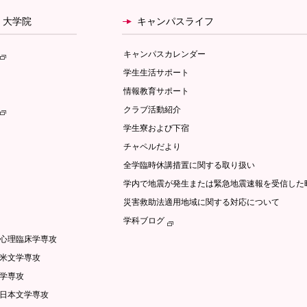
・大学院
キャンパスライフ
キャンパスカレンダー
学生生活サポート
情報教育サポート
クラブ活動紹介
学生寮および下宿
チャペルだより
全学臨時休講措置に関する取り扱い
学内で地震が発生または緊急地震速報を受信した
災害救助法適用地域に関する対応について
学科ブログ
/心理臨床学専攻
英米文学専攻
文学専攻
語日本文学専攻