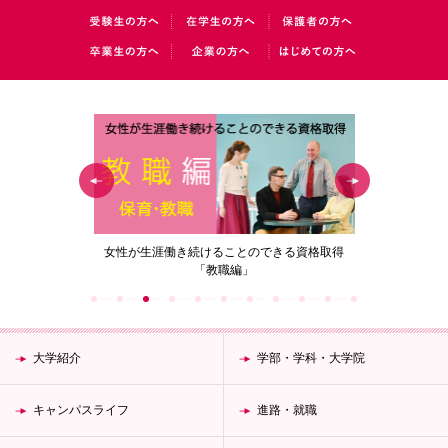
の花」
女性が生涯働き続けることのできる資格取得
梅花女子
「教職編」
大学紹介
学部・学科・大学院
キャンパスライフ
進路・就職