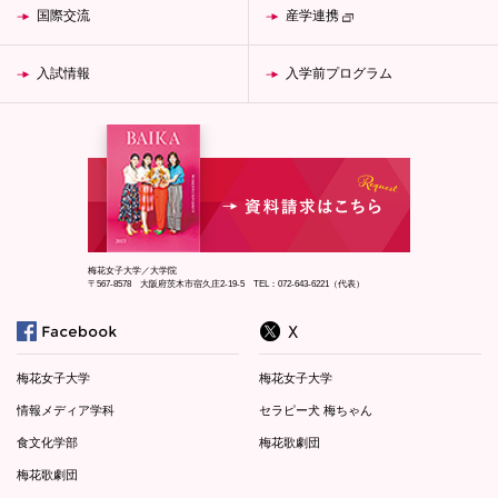
国際交流
産学連携
入試情報
入学前プログラム
梅花女子大学／大学院
〒567-8578 大阪府茨木市宿久庄2-19-5 TEL：072-643-6221（代表）
梅花女子大学
梅花女子大学
情報メディア学科
セラピー犬 梅ちゃん
食文化学部
梅花歌劇団
梅花歌劇団