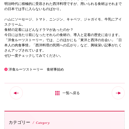
明治時代に積極的に受容された西洋料理ですが、用いられる食材はそれまで
の日本では手に入らないものばかり。
国際交流
ハムにソーセージ、トマト、ニンジン、キャベツ、ジャガイモ、牛乳にアイ
スクリーム。
食材の定着にはどんなドラマがあったのか？
産学連携
今日には当たり前になったそれらの食材の、導入と定着の歴史に迫ります。
「洋食ルーツストーリー」では、このほかにも「東洋と西洋の出会い」「日
本人の肉食事情」「西洋料理の民間への広がり」など、興味深い記事がたく
さんアップされています。
入試情報
ぜひ一度チェックしてみてください。
洋食ルーツストーリー 食材事始め
交通アクセス
一覧へ戻る
代表
072-643-6221
カテゴリー
Category
入試広報部