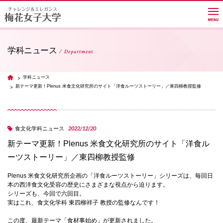
学科ニュース
Department
大学紹介
学科ニュース
TOP
新テーマ更新！Plenus 米食文化研究所のサイト「洋食ルーツストーリー」／東四柳教授監修
学部・学科・大学院
2022/12/20
食文化学科ニュース
教員紹介サイト
新テーマ更新！Plenus 米食文化研究所のサイト「洋食ル
ーツストーリー」／東四柳教授監修
キャンパスライフ
Plenus 米食文化研究所企画の「洋食ルーツストーリー」シリーズは、毎回日
本の西洋食文化受容の歴史にさまざまな視点から迫ります。
シリーズも、今回で六回目。
実はこれ、食文化学科 東四柳祥子 教授の監修なんです！
進路・就職
この度、最新テーマ「食材事始め」が更新されました。