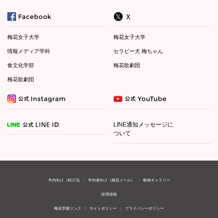
梅花女子大学
梅花女子大学
情報メディア学科
セラピー犬 梅ちゃん
食文化学部
梅花歌劇団
梅花歌劇団
LINE通知メッセージに
ついて
学内向け（BCCS)
学内者向け（梅花メール）
動画ギャラリー
採用情報
梅花学園リンク
サイトポリシー
プライバシーポリシー