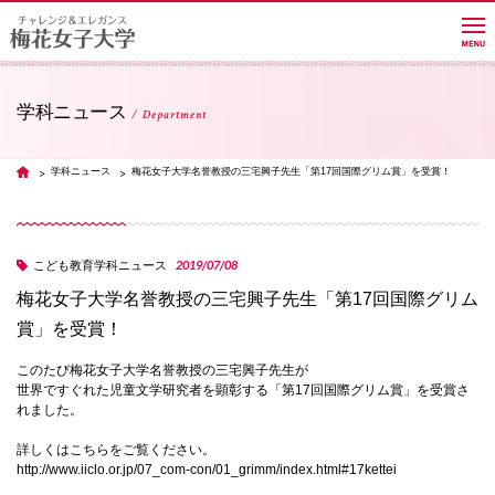
学科ニュース
Department
大学紹介
学科ニュース
梅花女子大学名誉教授の三宅興子先生「第17回国際グリム賞」を受賞！
TOP
学部・学科・大学院
2019/07/08
こども教育学科ニュース
梅花女子大学名誉教授の三宅興子先生「第17回国際グリム
教員紹介サイト
賞」を受賞！
このたび梅花女子大学名誉教授の三宅興子先生が
キャンパスライフ
世界ですぐれた児童文学研究者を顕彰する「第17回国際グリム賞」を受賞さ
れました。
詳しくはこちらをご覧ください。
進路・就職
http://www.iiclo.or.jp/07_com-con/01_grimm/index.html#17kettei