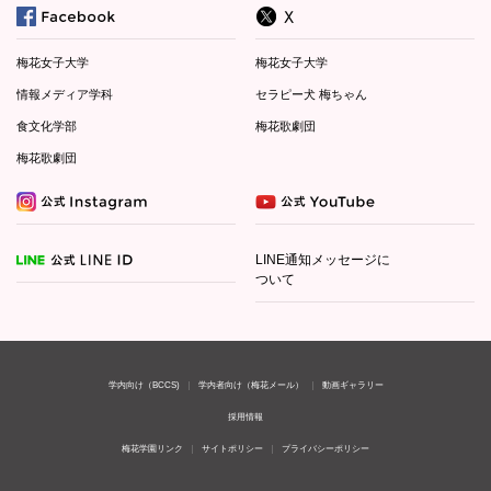
梅花女子大学
梅花女子大学
情報メディア学科
セラピー犬 梅ちゃん
食文化学部
梅花歌劇団
梅花歌劇団
LINE通知メッセージに
ついて
学内向け（BCCS)
学内者向け（梅花メール）
動画ギャラリー
採用情報
梅花学園リンク
サイトポリシー
プライバシーポリシー