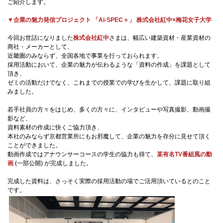
ご紹介します。
国際交流
▼
企業の魅力発信プロジェクト 「Ai-SPEC＋」 株式会社紅中×梅花女子大学
今回お世話になりました
株式会社紅中
さまは、幅広い建築資材・産業資材の
商社・メーカーとして、
産学連携
近畿圏のみならず、全国各地で事業を行っておられます。
採用活動において、企業の魅力が伝わるような「資料の作成」を課題として
頂き、
ゼミの活動だけでなく、これまでの授業での学びを生かして、課題に取り組
入試情報
みました。
若手社員の方々をはじめ、多くの方々に、インタビューや写真撮影、動画撮
影など、
交通アクセス
資料素材の作成に快くご協力頂き、
本社のみならず京都営業所にもお邪魔して、企業の魅力を存分に見せて頂く
ことができました。
動画作成ではアナウンサーコースの学生の協力も得て、
某有名TV番組風の動
画
(一部公開) が完成しました。
代表
072-643-6221
完成した資料は、さっそく実際の採用活動の場でご活用頂いているとのこと
です。
入試広報部