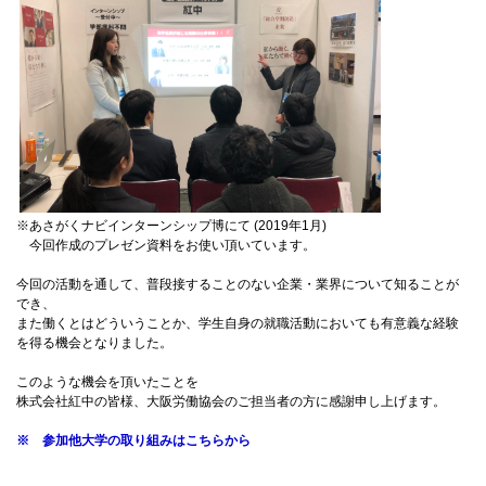
072-643-6566
※あさがくナビインターンシップ博にて (2019年1月)
今回作成のプレゼン資料をお使い頂いています。
お問い合わせ
交通アクセス
サイトマップ
English
今回の活動を通して、普段接することのない企業・業界について知ることが
BCCS
梅花メール
入学前プログラム
でき、
また働くとはどういうことか、学生自身の就職活動においても有意義な経験
を得る機会となりました。
このような機会を頂いたことを
株式会社紅中の皆様、大阪労働協会のご担当者の方に感謝申し上げます。
※ 参加他大学の取り組みはこちらから