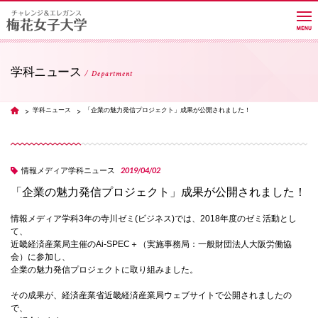
学科ニュース
Department
大学紹介
学科ニュース
「企業の魅力発信プロジェクト」成果が公開されました！
TOP
学部・学科・大学院
2019/04/02
情報メディア学科ニュース
「企業の魅力発信プロジェクト」成果が公開されました！
教員紹介サイト
情報メディア学科3年の寺川ゼミ(ビジネス)では、2018年度のゼミ活動とし
て、
キャンパスライフ
近畿経済産業局主催のAi-SPEC＋（実施事務局：一般財団法人大阪労働協
会）に参加し、
企業の魅力発信プロジェクトに取り組みました。
進路・就職
その成果が、経済産業省近畿経済産業局ウェブサイトで公開されましたの
で、