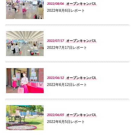
2022/08/06
072-643-6566
オープンキャンパス
2022年8月6日レポート
PHOTO
2022/07/17
オープンキャンパス
2022年7月17日レポート
PHOTO
お問い合わせ
交通アクセス
サイトマップ
English
2022/06/12
オープンキャンパス
BCCS
梅花メール
入学前プログラム
2022年6月12日レポート
PHOTO
2022/06/05
オープンキャンパス
2022年6月5日レポート