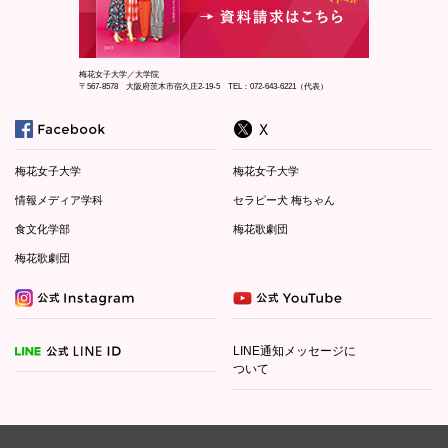
梅花女子大学／大学院
〒567-8578 大阪府茨木市宿久庄2-19-5 TEL：072-643-6221（代表）
梅花女子大学
梅花女子大学
情報メディア学科
セラピー犬 梅ちゃん
食文化学部
梅花歌劇団
梅花歌劇団
LINE通知メッセージに
ついて