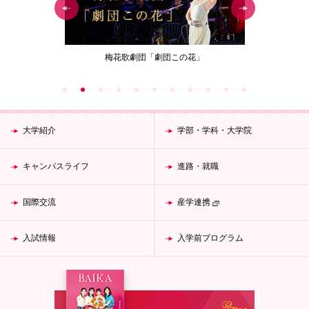
団この花」
女性が生涯働き続けることのできる資格取得
梅
「教職編」
大学紹介
学部・学科・大学院
キャンパスライフ
進路・就職
国際交流
産学連携
入試情報
入学前プログラム