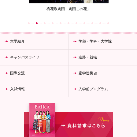
ジェクト
梅花歌劇団「劇団この花」
女性が生涯働
大学紹介
学部・学科・大学院
キャンパスライフ
進路・就職
国際交流
産学連携
入試情報
入学前プログラム