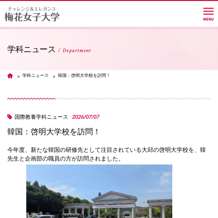
学科ニュース
Department
大学紹介
学科ニュース
韓国：啓明大学校を訪問！
TOP
学部・学科・大学院
2026/07/07
国際教養学科ニュース
韓国：啓明大学校を訪問！
教員紹介サイト
今年度、新たな韓国の研修先として注目されている大邱の啓明大学校を、韓
先生と企画部の職員の方が訪問されました。
キャンパスライフ
進路・就職