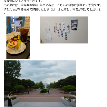
な機会になると期待されます。
072-643-6566
この夏には、国際教養学科1年生２名が、こちらの研修に参加する予定です。
彼女たちが研修を経て帰国したときには、また嬉しい報告が聞けると思いま
す。
お問い合わせ
交通アクセス
サイトマップ
English
BCCS
梅花メール
入学前プログラム