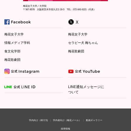
梅花女子大学／大学院
〒567-8578 大阪府茨木市宿久庄2-19-5 TEL：072-643-6221（代表）
梅花女子大学
梅花女子大学
情報メディア学科
セラピー犬 梅ちゃん
食文化学部
梅花歌劇団
梅花歌劇団
LINE通知メッセージに
ついて
学内向け（BCCS)
学内者向け（梅花メール）
動画ギャラリー
採用情報