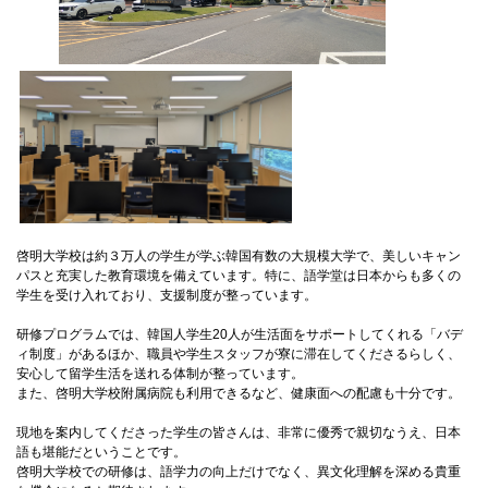
国際交流
産学連携
入試情報
啓明大学校は約３万人の学生が学ぶ韓国有数の大規模大学で、美しいキャン
交通アクセス
パスと充実した教育環境を備えています。特に、語学堂は日本からも多くの
学生を受け入れており、支援制度が整っています。
研修プログラムでは、韓国人学生20人が生活面をサポートしてくれる「バデ
ィ制度」があるほか、職員や学生スタッフが寮に滞在してくださるらしく、
代表
安心して留学生活を送れる体制が整っています。
072-643-6221
また、啓明大学校附属病院も利用できるなど、健康面への配慮も十分です。
現地を案内してくださった学生の皆さんは、非常に優秀で親切なうえ、日本
語も堪能だということです。
啓明大学校での研修は、語学力の向上だけでなく、異文化理解を深める貴重
入試広報部