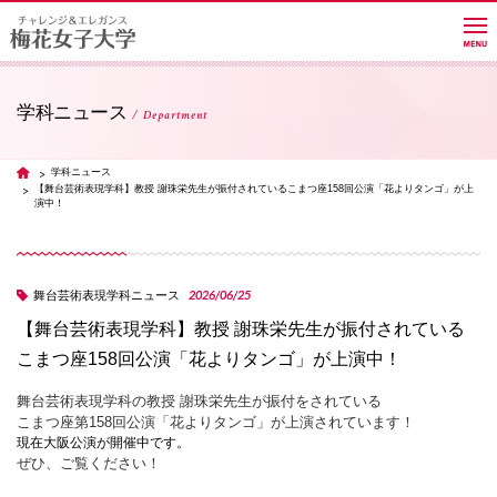
学科ニュース
Department
大学紹介
学科ニュース
TOP
【舞台芸術表現学科】教授 謝珠栄先生が振付されているこまつ座158回公演「花よりタンゴ」が上
演中！
学部・学科・大学院
2026/06/25
舞台芸術表現学科ニュース
教員紹介サイト
【舞台芸術表現学科】教授 謝珠栄先生が振付されている
こまつ座158回公演「花よりタンゴ」が上演中！
キャンパスライフ
舞台芸術表現学科の教授 謝珠栄先生が振付をされている
こまつ座第158回公演「花よりタンゴ」が上演されています！
現在大阪公演が開催中です。
進路・就職
ぜひ、ご覧ください！