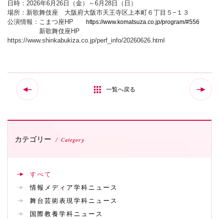
日時：2026年6月26日（金）～6月28日（日）
場所：新歌舞伎座 大阪府大阪市天王寺区上本町６丁目５−１３
国際交流
公演情報：こまつ座HP
https://www.komatsuza.co.jp/program/#556
新歌舞伎座HP
https://www.shinkabukiza.co.jp/perf_info/20260626.html
産学連携
入試情報
一覧へ戻る
交通アクセス
カテゴリー
Category
代表
072-643-6221
すべて
情報メディア学科ニュース
舞台芸術表現学科ニュース
国際教養学科ニュース
入試広報部