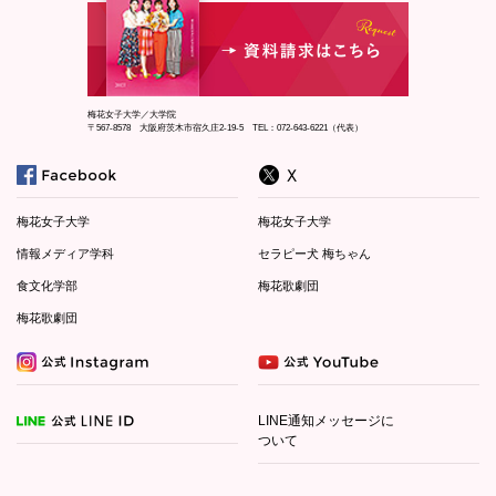
梅花女子大学／大学院
〒567-8578 大阪府茨木市宿久庄2-19-5 TEL：072-643-6221（代表）
梅花女子大学
梅花女子大学
情報メディア学科
セラピー犬 梅ちゃん
食文化学部
梅花歌劇団
梅花歌劇団
LINE通知メッセージに
ついて