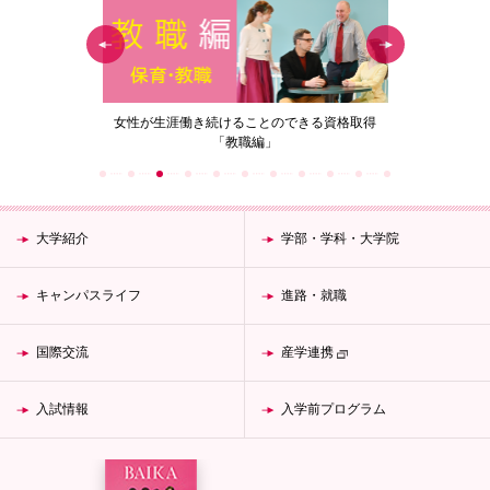
の花」
女性が生涯働き続けることのできる資格取得
梅花女子
「教職編」
大学紹介
学部・学科・大学院
キャンパスライフ
進路・就職
国際交流
産学連携
入試情報
入学前プログラム