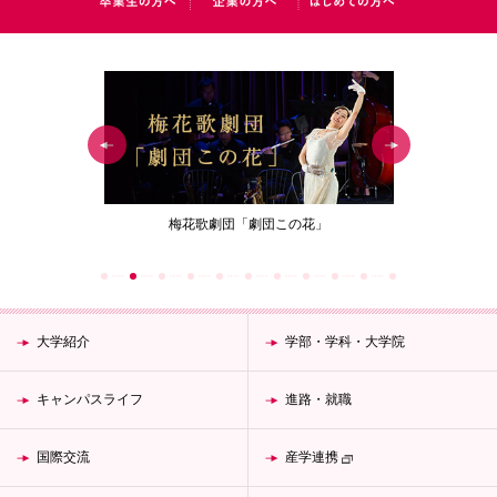
ジェクト
梅花歌劇団「劇団この花」
女性が生涯働
大学紹介
学部・学科・大学院
キャンパスライフ
進路・就職
国際交流
産学連携