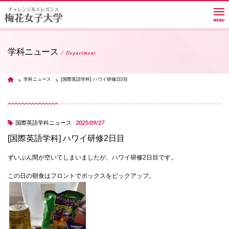
学科ニュース
Department
大学紹介
学科ニュース
[国際英語学科] ハワイ研修2日目
TOP
学部・学科・大学院
2025/09/27
国際英語学科ニュース
[国際英語学科] ハワイ研修2日目
教員紹介サイト
ずいぶん間が空いてしまいましたが、ハワイ研修2日目です。
キャンパスライフ
この日の朝食はフロントでボックスをピックアップ。
進路・就職