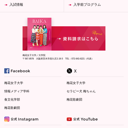
入試情報
入学前プログラム
梅花女子大学／大学院
〒567-8578 大阪府茨木市宿久庄2-19-5 TEL：072-643-6221（代表）
梅花女子大学
梅花女子大学
情報メディア学科
セラピー犬 梅ちゃん
食文化学部
梅花歌劇団
梅花歌劇団