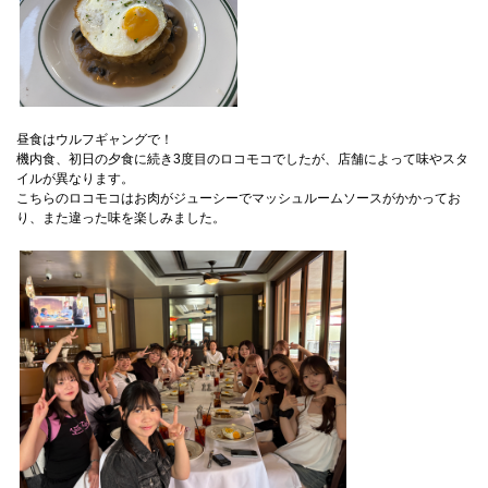
072-643-6566
昼食はウルフギャングで！
機内食、初日の夕食に続き3度目のロコモコでしたが、店舗によって味やスタ
イルが異なります。
こちらのロコモコはお肉がジューシーでマッシュルームソースがかかってお
り、また違った味を楽しみました。
お問い合わせ
交通アクセス
サイトマップ
English
BCCS
梅花メール
入学前プログラム