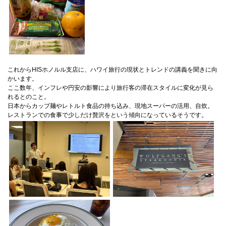
国際交流
産学連携
これからHISホノルル支店に、ハワイ旅行の現状とトレンドの講義を聞きに向
かいます。
ここ数年、インフレや円安の影響により旅行客の滞在スタイルに変化が見ら
入試情報
れるとのこと。
日本からカップ麺やレトルト食品の持ち込み、現地スーパーの活用、自炊。
レストランでの食事で少しだけ贅沢をという傾向になっているそうです。
交通アクセス
代表
072-643-6221
入試広報部