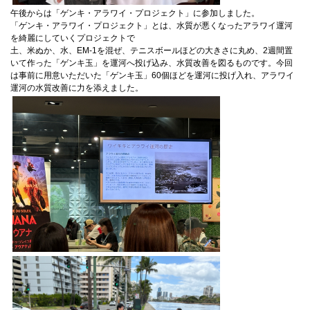
午後からは「ゲンキ・アラワイ・プロジェクト」に参加しました。
「ゲンキ・アラワイ・プロジェクト」とは、水質が悪くなったアラワイ運河
を綺麗にしていくプロジェクトで
土、米ぬか、水、EM-1を混ぜ、テニスボールほどの大きさに丸め、2週間置
いて作った「ゲンキ玉」を運河へ投げ込み、水質改善を図るものです。今回
は事前に用意いただいた「ゲンキ玉」60個ほどを運河に投げ入れ、アラワイ
運河の水質改善に力を添えました。