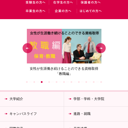
の花」
女性が生涯働き続けることのできる資格取得
梅花女子
「教職編」
大学紹介
学部・学科・大学院
キャンパスライフ
進路・就職