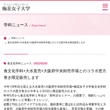
学科ニュース
Department
大学紹介
学科ニュース
TOP
食文化学科×大水直売×大阪府中央卸売市場とのコラボ恵方巻き限定販売します
学部・学科・大学院
2022/02/02
食文化学科ニュース
教員紹介サイト
食文化学科×大水直売×大阪府中央卸売市場とのコラボ恵方
巻き限定販売します
キャンパスライフ
今年で8年目を迎える大水直売×大阪府中央卸売市場×梅花女子大学食文化学科
のコラボ恵方巻きが今年も２月3日に限定販売されます。
昨年5月から食文化学科１年生が「初年次セミナー」の授業で、海鮮たっぷり
の恵方巻レシピ考案にチャレンジ。
進路・就職
総数170以上のアイデアが出され、最終選考に選ばれた試作品を考案学生と大
水直売、大阪府中央卸売市場の担当者様も参加し、意見交換を実施。その後