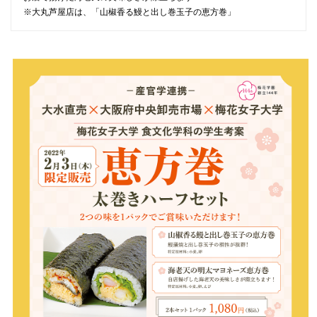
072-643-6566
※大丸芦屋店は、「山椒香る鰻と出し巻玉子の恵方巻」
お問い合わせ
交通アクセス
サイトマップ
English
BCCS
梅花メール
入学前プログラム