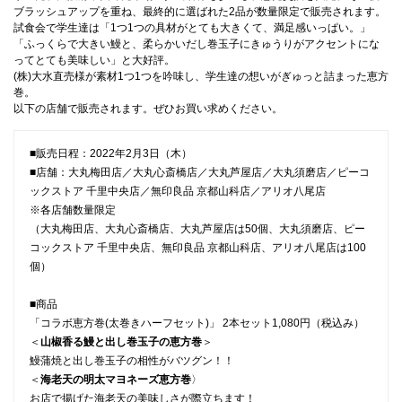
ブラッシュアップを重ね、最終的に選ばれた2品が数量限定で販売されます。
試食会で学生達は「1つ1つの具材がとても大きくて、満足感いっぱい。」
国際交流
「ふっくらで大きい鰻と、柔らかいだし巻玉子にきゅうりがアクセントにな
ってとても美味しい」と大好評。
(株)大水直売様が素材1つ1つを吟味し、学生達の想いがぎゅっと詰まった恵方
巻。
産学連携
以下の店舗で販売されます。ぜひお買い求めください。
■販売日程：2022年2月3日（木）
入試情報
■店舗：大丸梅田店／大丸心斎橋店／大丸芦屋店／大丸須磨店／ピーコ
ックストア 千里中央店／無印良品 京都山科店／アリオ八尾店
※各店舗数量限定
交通アクセス
（大丸梅田店、大丸心斎橋店、大丸芦屋店は50個、大丸須磨店、ピー
コックストア 千里中央店、無印良品 京都山科店、アリオ八尾店は100
個）
代表
■商品
072-643-6221
「コラボ恵方巻(太巻きハーフセット)」 2本セット1,080円（税込み）
＜
山椒香る鰻と出し巻玉子の恵方巻
＞
鰻蒲焼と出し巻玉子の相性がバツグン！！
＜
海老天の明太マヨネーズ恵方巻
〉
入試広報部
お店で揚げた海老天の美味しさが際立ちます！