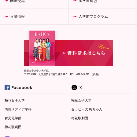
国際交流
産学連携
入試情報
入学前プログラム
梅花女子大学／大学院
〒567-8578 大阪府茨木市宿久庄2-19-5 TEL：072-643-6221（代表）
梅花女子大学
梅花女子大学
情報メディア学科
セラピー犬 梅ちゃん
食文化学部
梅花歌劇団
梅花歌劇団