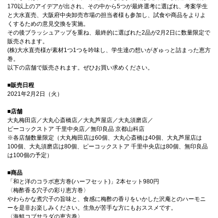
170以上のアイデアが出され、その中から5つが最終選考に選ばれ、考案学生
と大水直売、大阪府中央卸売市場の担当者様も参加し、試食や商品をよりよ
国際交流
くするための意見交換を実施。
その後ブラッシュアップを重ね、最終的に選ばれた2品が2月2日に数量限定で
販売されます。
(株)大水直売様が素材1つ1つを吟味し、学生達の想いがぎゅっと詰まった恵方
産学連携
巻。
以下の店舗で販売されます。ぜひお買い求めください。
■販売日程
入試情報
2021年2月2日（火）
■店舗
大丸梅田店／大丸心斎橋店／大丸芦屋店／大丸須磨店／
交通アクセス
ピーコックストア 千里中央店／無印良品 京都山科店
※各店舗数量限定（大丸梅田店は60個、大丸心斎橋は40個、大丸芦屋店は
100個、大丸須磨店は80個、ピーコックストア 千里中央店は80個、無印良品
は100個の予定）
代表
072-643-6221
■商品
「和と洋のコラボ恵方巻(ハーフセット)」2本セット980円
〈梅酢香る穴子の彩り恵方巻〉
やわらかな煮穴子の旨味と、食感に梅酢の香りをいかした沢庵とのハーモニ
ーを是非お楽しみください。生魚が苦手な方にもおススメです。
入試広報部
〈海鮮コブサラダの恵方巻〉