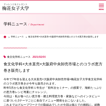
学科ニュース
Department
大学紹介
学科ニュース
食文化学科×大水直売×大阪府中央卸売市場とのコラボ恵方巻き販売します
TOP
学部・学科・大学院
2021/02/01
食文化学科ニュース
食文化学科×大水直売×大阪府中央卸売市場とのコラボ恵方
教員紹介サイト
巻き販売します
今年で7年目を迎える大水直売×大阪府中央卸売市場×梅花女子大学食文化学科
キャンパスライフ
のコラボ恵方巻きが今年も販売されます。
昨年5月から食文化学科１年生が「初年次セミナー」の授業で、海鮮たっぷり
の恵方巻レシピ考案にチャレンジ。
今回は・私が食べたい恵方巻・郷土料理恵方巻・家族などへのインタビュー
進路・就職
に基づいた3テーマごとに各自でメニュー開発をおこないました。
これまではグループワークでの取組みでしたが今回は個人での挑戦に。総数