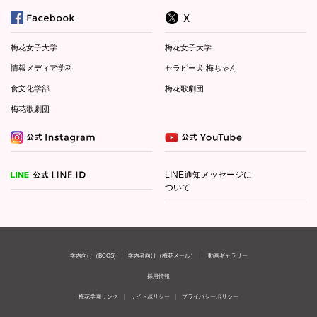
梅花女子大学
梅花女子大学
情報メディア学科
セラピー犬 梅ちゃん
食文化学部
梅花歌劇団
梅花歌劇団
LINE通知メッセージに
ついて
学内向け（BCCS)
学内者向け（梅花メール）
動画ギャラリー
採用情報
梅花学園リンク
サイトポリシー
プライバシーポリシー