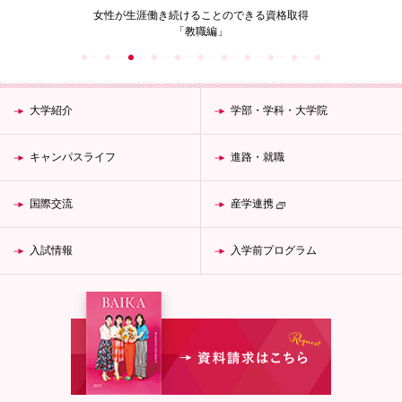
の花」
女性が生涯働き続けることのできる資格取得
梅花女子
「教職編」
大学紹介
学部・学科・大学院
キャンパスライフ
進路・就職
国際交流
産学連携
入試情報
入学前プログラム