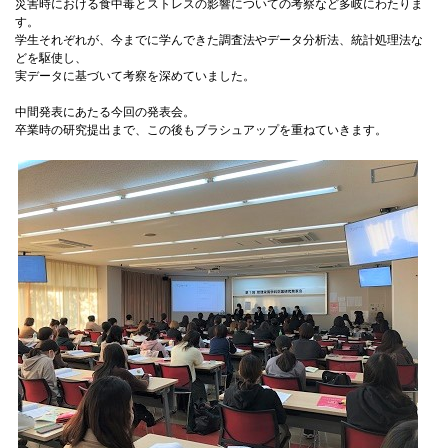
災害時における食中毒とストレスの影響についての考察など多岐にわたりま
す。
国際交流
学生それぞれが、今までに学んできた調査法やデータ分析法、統計処理法な
どを駆使し、
実データに基づいて考察を深めていました。
産学連携
中間発表にあたる今回の発表会。
卒業時の研究提出まで、この後もブラシュアップを重ねていきます。
入試情報
交通アクセス
代表
072-643-6221
入試広報部