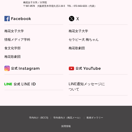
梅花女子大学／大学院
〒567-8578 大阪府茨木市宿久庄2-19-5 TEL：072-643-6221（代表）
梅花女子大学
梅花女子大学
情報メディア学科
セラピー犬 梅ちゃん
食文化学部
梅花歌劇団
梅花歌劇団
LINE通知メッセージに
ついて
学内向け（BCCS)
学内者向け（梅花メール）
動画ギャラリー
採用情報