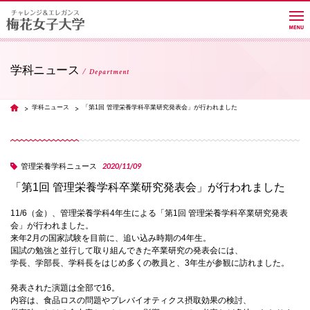
学科ニュース
Department
大学紹介
学科ニュース
「第1回 管理栄養学科卒業研究発表会」が行われました
TOP
学部・学科・大学院
2020/11/09
管理栄養学科ニュース
「第1回 管理栄養学科卒業研究発表会」が行われました
教員紹介サイト
11/6（金）、管理栄養学科4年生による「第1回 管理栄養学科卒業研究発表
会」が行われました。
キャンパスライフ
来年2月の国家試験を目前に、追い込み時期の4年生。
国試の勉強と並行して取り組んできた卒業研究の発表会には、
学長、学部長、学科長をはじめ多くの教員と、3年生が参観に訪れました。
進路・就職
発表された演題は全部で16。
内容は、食品ロスの問題やプレバイオティクス摂取効果の検討、