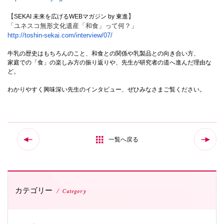
【
】
SEKAI 未来を広げるWEBマガジン by 東進
国際交流
「ユネスコ無形文化遺産「和食」って何？」
http://toshin-sekai.com/interview/07/
産学連携
牛乳の歴史はもちろんのこと、和食との関係や乳製品との向き合い方、
家庭での「食」の楽しみ方の振り返りや、先生が研究者の道へ進んだ理由な
ど。
入試情報
わかりやすく興味深い先生のインタビュー、ぜひみなさまご覧ください。
交通アクセス
一覧へ戻る
代表
072-643-6221
カテゴリー
Category
入試広報部