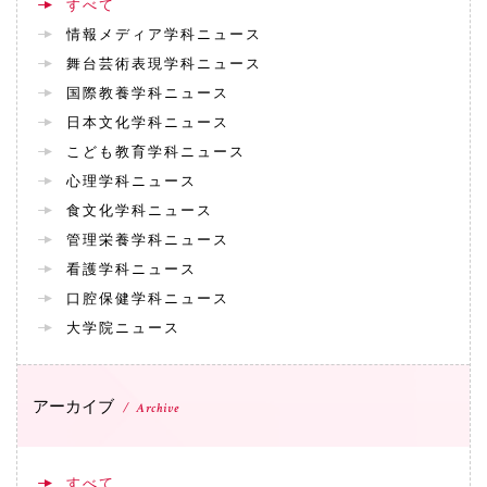
すべて
072-643-6566
情報メディア学科ニュース
舞台芸術表現学科ニュース
国際教養学科ニュース
日本文化学科ニュース
こども教育学科ニュース
心理学科ニュース
食文化学科ニュース
管理栄養学科ニュース
看護学科ニュース
お問い合わせ
交通アクセス
サイトマップ
English
口腔保健学科ニュース
BCCS
梅花メール
入学前プログラム
大学院ニュース
アーカイブ
Archive
すべて