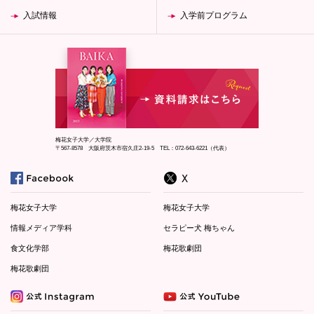
入試情報
入学前プログラム
梅花女子大学／大学院
〒567-8578 大阪府茨木市宿久庄2-19-5 TEL：072-643-6221（代表）
梅花女子大学
梅花女子大学
情報メディア学科
セラピー犬 梅ちゃん
食文化学部
梅花歌劇団
梅花歌劇団