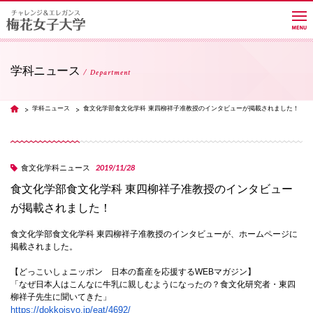
学科ニュース
Department
大学紹介
学科ニュース
食文化学部食文化学科 東四柳祥子准教授のインタビューが掲載されました！
TOP
学部・学科・大学院
2019/11/28
食文化学科ニュース
食文化学部食文化学科 東四柳祥子准教授のインタビュー
教員紹介サイト
が掲載されました！
食文化学部食文化学科 東四柳祥子准教授のインタビューが、ホームページに
キャンパスライフ
掲載されました。
【どっこいしょニッポン 日本の畜産を応援するWEBマガジン】
「なぜ日本人はこんなに牛乳に親しむようになったの？食文化研究者・東四
進路・就職
柳祥子先生に聞いてきた」
https://dokkoisyo.jp/eat/4692/