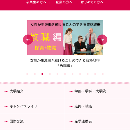
の花」
女性が生涯働き続けることのできる資格取得
梅花女子
「教職編」
大学紹介
学部・学科・大学院
キャンパスライフ
進路・就職
国際交流
産学連携