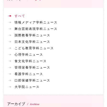
072-643-6566
すべて
情報メディア学科ニュース
舞台芸術表現学科ニュース
国際教養学科ニュース
日本文化学科ニュース
こども教育学科ニュース
心理学科ニュース
お問い合わせ
交通アクセス
サイトマップ
English
食文化学科ニュース
BCCS
梅花メール
入学前プログラム
管理栄養学科ニュース
看護学科ニュース
口腔保健学科ニュース
大学院ニュース
アーカイブ
Archive