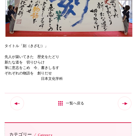
国際交流
産学連携
タイトル「刻（きざむ）」
入試情報
先人が築いてきた 歴史をたどり
新たな道を 切りひらけ
筆に意志をこめ 今、書きしるす
ぞれぞれの物語を 創りだせ
交通アクセス
日本文化学科
代表
一覧へ戻る
072-643-6221
入試広報部
カテゴリー
Category