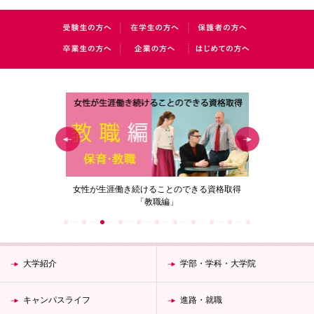
の花」
女性が生涯働き続けることのできる資格取得
梅花女子
「教職編」
大学紹介
学部・学科・大学院
キャンパスライフ
進路・就職