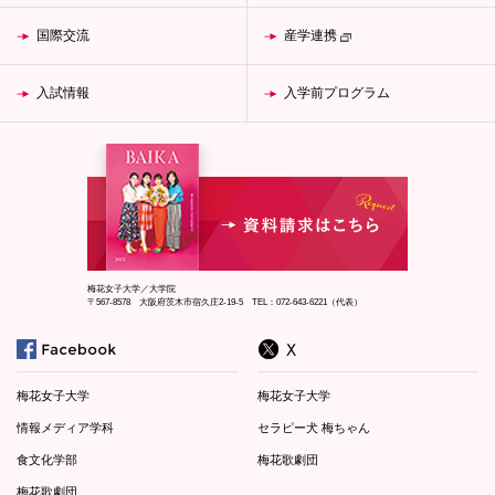
国際交流
産学連携
入試情報
入学前プログラム
梅花女子大学／大学院
〒567-8578 大阪府茨木市宿久庄2-19-5 TEL：072-643-6221（代表）
梅花女子大学
梅花女子大学
情報メディア学科
セラピー犬 梅ちゃん
食文化学部
梅花歌劇団
梅花歌劇団