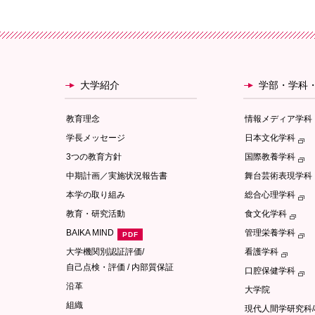
大学紹介
学部・学科
教育理念
情報メディア学科
学長メッセージ
日本文化学科
3つの教育方針
国際教養学科
中期計画／実施状況報告書
舞台芸術表現学科
本学の取り組み
総合心理学科
教育・研究活動
食文化学科
BAIKA MIND
管理栄養学科
大学機関別認証評価/
看護学科
自己点検・評価 / 内部質保証
口腔保健学科
沿革
大学院
組織
現代人間学研究科