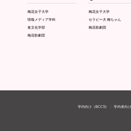
梅花女子大学
梅花女子大学
情報メディア学科
セラピー犬 梅ちゃん
食文化学部
梅花歌劇団
梅花歌劇団
学内向け（BCCS)
学内者向