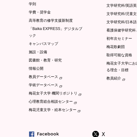
学則
文学研究科/英語
学費・奨学金
文学研究科/児童
高等教育の修学支援新制度
文学研究科/日本
「Baika EXPRESS」デジタルブ
看護保健学研究科 
ック
初年次セミナー
キャンパスマップ
梅花歌劇団
施設・設備
取得可能な資格
図書館・教育・研究
梅花女子大学にお
情報公開
る理念・目標
教員データベース
教員紹介
学術データベース
梅花女子大学 機関リポジトリ
心理教育総合相談センター
梅花児童文学・絵本センター