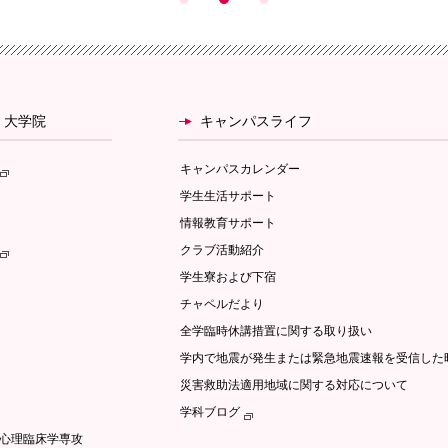
・大学院
キャンパスライフ
キャンパスカレンダー
学生生活サポート
情報教育サポート
クラブ活動紹介
学生寮および下宿
チャペルだより
全学臨時休講措置に関する取り扱い
学内で地震が発生または緊急地震速報を受信した
災害救助法適用地域に関する対応について
学科ブログ
/心理臨床学専攻