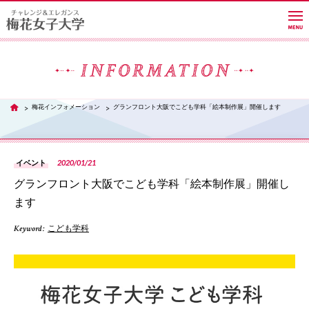
大学紹介
梅花インフォメーション
グランフロント大阪でこども学科「絵本制作展」開催します
TOP
学部・学科・大学院
2020/01/21
イベント
グランフロント大阪でこども学科「絵本制作展」開催し
教員紹介サイト
ます
Keyword :
こども学科
キャンパスライフ
PH
進路・就職