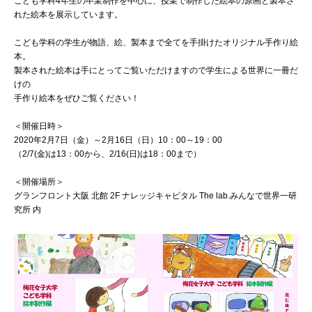
こども学科4年生の卒業制作を中心に、授業で制作した絵本の原画と製本さ
072-643-6566
れた絵本を展示しています。
こども学科の学生が物語、絵、製本まで全てを手掛けたオリジナル手作り絵
本。
製本された絵本は手にとってご覧いただけますので学生による世界に一冊だ
けの
手作り絵本をぜひご覧ください！
＜開催日時＞
2020年2月7日（金）～2月16日（日）10：00～19：00
（2/7(金)は13：00から、2/16(日)は18：00まで）
お問い合わせ
交通アクセス
サイトマップ
English
＜開催場所＞
BCCS
梅花メール
入学前プログラム
グランフロント大阪 北館 2F ナレッジキャピタル The lab.みんなで世界一研
究所 内
PH