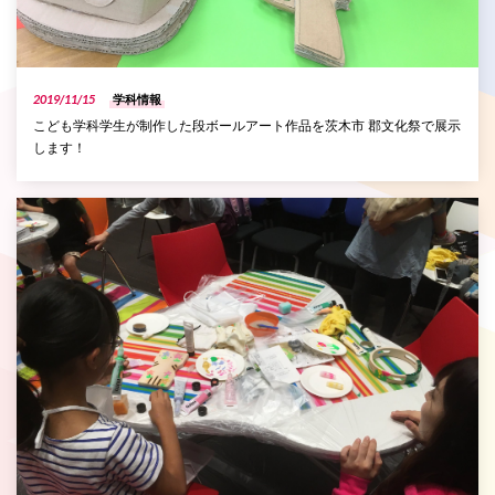
2019/11/15
学科情報
こども学科学生が制作した段ボールアート作品を茨木市 郡文化祭で展示
します！
P