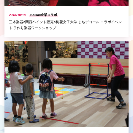
2018/10/18
Baika×企業コラボ
三木楽器×関西ペイント販売×梅花女子大学 まちデコール コラボイベン
ト 手作り楽器ワークショップ
P