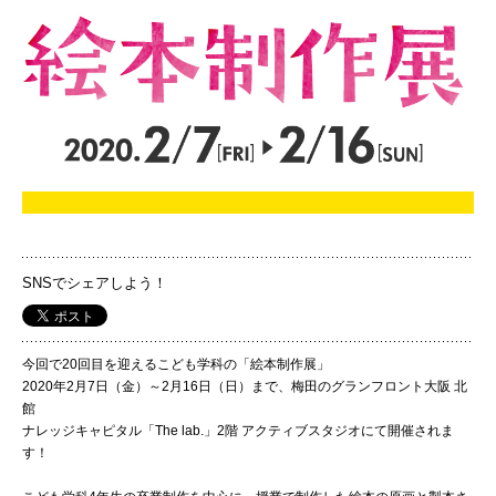
国際交流
産学連携
入試情報
交通アクセス
SNSでシェアしよう！
代表
今回で20回目を迎えるこども学科の「絵本制作展」
072-643-6221
2020年2月7日（金）～2月16日（日）まで、梅田のグランフロント大阪 北
館
ナレッジキャピタル「The lab.」2階 アクティブスタジオにて開催されま
す！
入試広報部