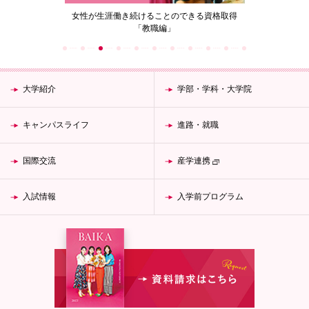
できる資格取得
梅花女子大学 SDGsへの取り組み
梅花エ
大学紹介
学部・学科・大学院
キャンパスライフ
進路・就職
国際交流
産学連携
入試情報
入学前プログラム