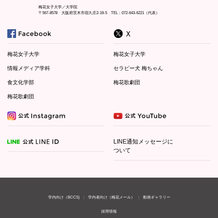
梅花女子大学／大学院
〒567-8578 大阪府茨木市宿久庄2-19-5 TEL：072-643-6221（代表）
梅花女子大学
梅花女子大学
情報メディア学科
セラピー犬 梅ちゃん
食文化学部
梅花歌劇団
梅花歌劇団
LINE通知メッセージに
ついて
学内向け（BCCS)
学内者向け（梅花メール）
動画ギャラリー
採用情報