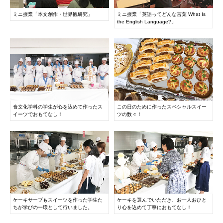
072-643-6566
ミニ授業「本文創作・世界観研究」
ミニ授業「英語ってどんな言葉 What Is
the English Language?」
PHOTO
PH
食文化学科の学生が心を込めて作ったス
この日のために作ったスペシャルスイー
イーツでおもてなし！
ツの数々！
お問い合わせ
交通アクセス
サイトマップ
English
PHOTO
PH
BCCS
梅花メール
入学前プログラム
ケーキサーブもスイーツを作った学生た
ケーキを選んでいただき、お一人おひと
ちが学びの一環として行いました。
り心を込めて丁寧におもてなし！