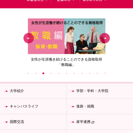
の花」
女性が生涯働き続けることのできる資格取得
梅花女子
「教職編」
大学紹介
学部・学科・大学院
キャンパスライフ
進路・就職
国際交流
産学連携