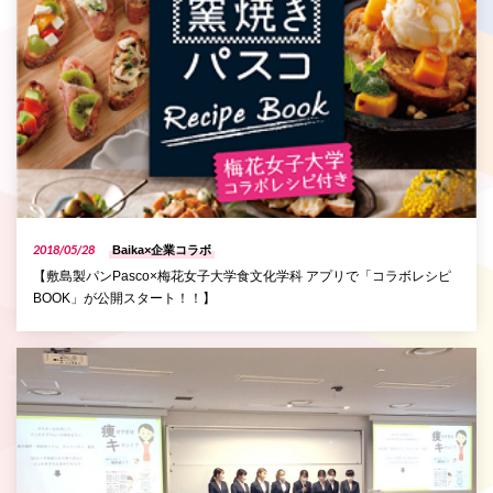
2018/05/28
Baika×企業コラボ
【敷島製パンPasco×梅花女子大学食文化学科 アプリで「コラボレシピ
BOOK」が公開スタート！！】
P