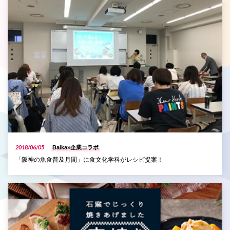
2018/06/05
Baika×企業コラボ
「阪神の魚食普及月間」に食文化学科がレシピ提案！
P