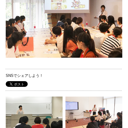
国際交流
産学連携
入試情報
交通アクセス
SNSでシェアしよう！
代表
PHOTO
PH
072-643-6221
入試広報部