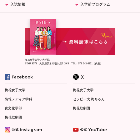
入試情報
入学前プログラム
梅花女子大学／大学院
〒567-8578 大阪府茨木市宿久庄2-19-5 TEL：072-643-6221（代表）
梅花女子大学
梅花女子大学
情報メディア学科
セラピー犬 梅ちゃん
食文化学部
梅花歌劇団
梅花歌劇団