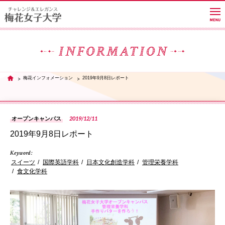
大学紹介
梅花インフォメーション
2019年9月8日レポート
TOP
学部・学科・大学院
2019/12/11
オープンキャンパス
2019年9月8日レポート
教員紹介サイト
Keyword :
スイーツ
国際英語学科
日本文化創造学科
管理栄養学科
キャンパスライフ
食文化学科
PH
進路・就職